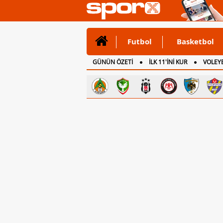
Futbol
Basketbol
GÜNÜN ÖZETİ
İLK 11'İNİ KUR
VOLEYB
CANLI ANLATIM
İNGİLTERE