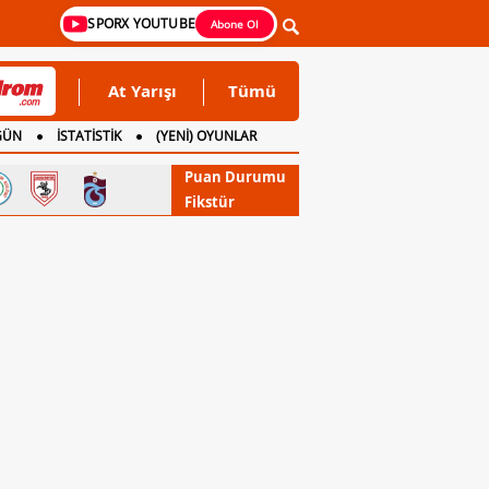
SPORX YOUTUBE
Abone Ol
At Yarışı
Tümü
GÜN
İSTATİSTİK
(YENİ) OYUNLAR
Puan Durumu
Fikstür