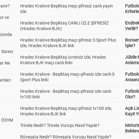
anır?
Hradec Kralove Beşiktaş maçı şifresiz canlı yayın
Futbold
izle
Kriterle
or ve
Hradec Kralove Beşiktaş CANLI İZLE ŞİFRESİZ
Endire
(Hradec Kralove BJK)
Verilir?
ezonda
Hradec Kralove Beşiktaş maçı şifresiz S Sport Plus
Bonserv
izle, Hradec Kralove BJK link
İşler?
 Süreci
Hradec Kralove Beşiktaş ücretsiz izle, Hradec
Jübile
Kralove BJK maçı canlı linki
Anlama
ar Ne
Hradec Kralove - Beşiktaş maçı şifresiz izle canlı S
Futbold
Sport Plus linki
Arasınd
amları
Hradec Kralove - Beşiktaş maçı şifresiz izle canlı
Futbol
tv100 linki
Olur?
Hradec Kralove Beşiktaş maçı şifresiz tv100 izle,
Açık L
Hradec Kralove BJK link
Kayıt Y
? ÖSYM
Trivela Nedir? Trivela Vuruşu Nasıl Yapılır?
Motorin
Beklene
Röveşata Nedir? Röveşata Vuruşu Nasıl Yapılır?