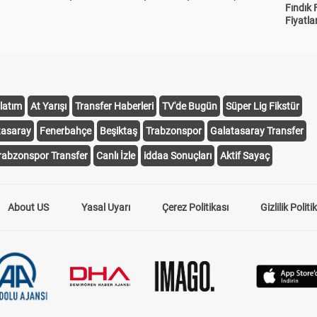
Fındık 
Fiyatla
latım
At Yarışı
Transfer Haberleri
TV'de Bugün
Süper Lig Fikstür
tasaray
Fenerbahçe
Beşiktaş
Trabzonspor
Galatasaray Transfer
rabzonspor Transfer
Canlı İzle
iddaa Sonuçları
Aktif Sayaç
About US
Yasal Uyarı
Çerez Politikası
Gizlilik Politi