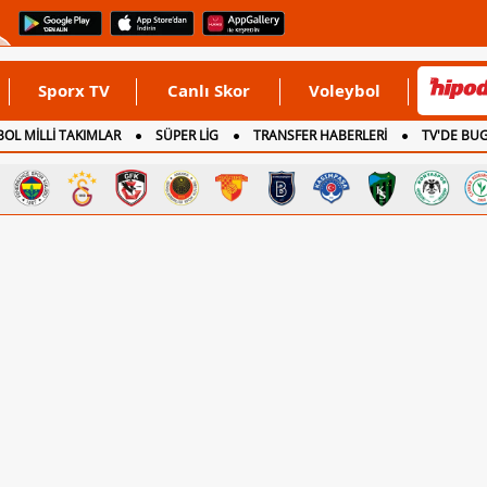
Sporx TV
Canlı Skor
Voleybol
OL MİLLİ TAKIMLAR
SÜPER LİG
TRANSFER HABERLERİ
TV'DE BU