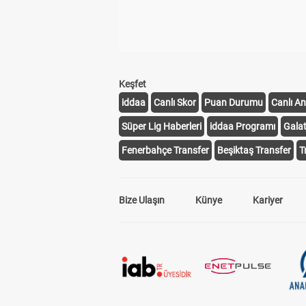
Keşfet
iddaa
Canlı Skor
Puan Durumu
Canlı An
Süper Lig Haberleri
iddaa Programı
Gala
Fenerbahçe Transfer
Beşiktaş Transfer
T
Bize Ulaşın
Künye
Kariyer