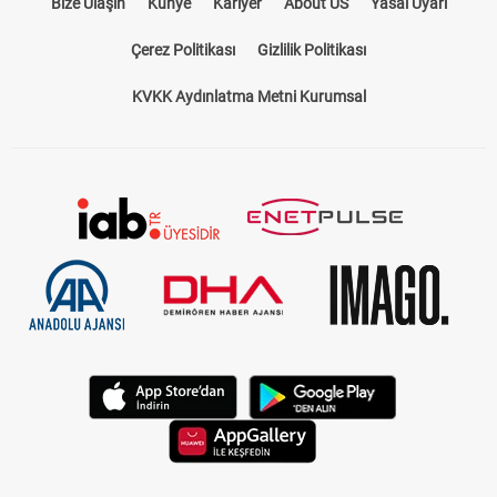
Bize Ulaşın
Künye
Kariyer
About US
Yasal Uyarı
Çerez Politikası
Gizlilik Politikası
KVKK Aydınlatma Metni Kurumsal