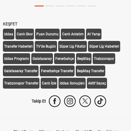
KEŞFET
iddaa
Canlı Skor
Puan Durumu
Canlı Anlatım
At Yarışı
Transfer Haberleri
TV'de Bugün
Süper Lig Fikstür
Süper Lig Haberleri
iddaa Programı
Galatasaray
Fenerbahçe
Beşiktaş
Trabzonspor
Galatasaray Transfer
Fenerbahçe Transfer
Beşiktaş Transfer
Trabzonspor Transfer
Canlı İzle
iddaa Sonuçları
Aktif Sayaç
Takip Et