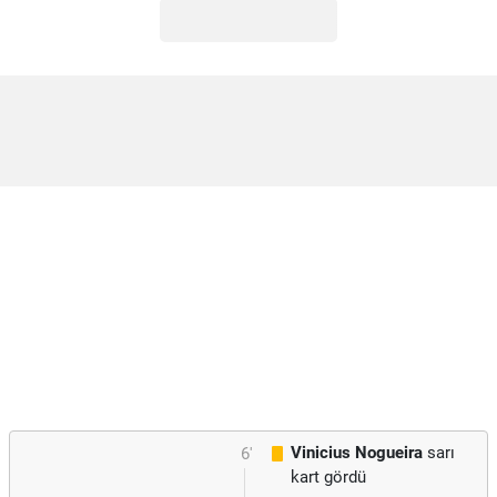
Vinicius Nogueira
sarı
6'
kart gördü