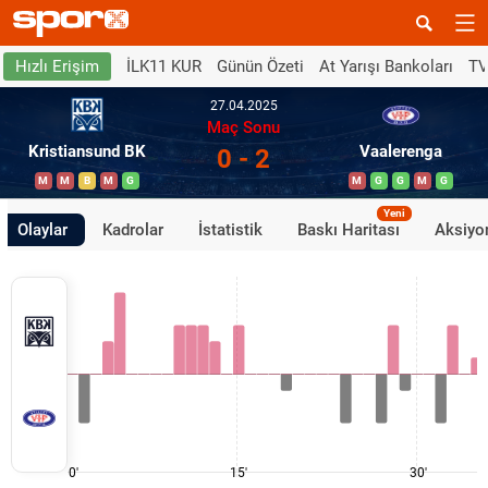
İLK11 KUR
Günün Özeti
At Yarışı Bankoları
TV
Hızlı Erişim
27.04.2025
Maç Sonu
Kristiansund BK
Vaalerenga
0 - 2
M
M
B
M
G
M
G
G
M
G
Yeni
Olaylar
Kadrolar
İstatistik
Baskı Haritası
Aksiyon
0'
15'
30'