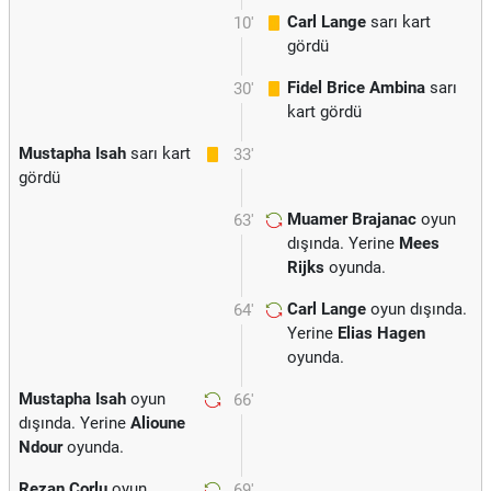
Carl Lange
sarı kart
10'
gördü
Fidel Brice Ambina
sarı
30'
kart gördü
Mustapha Isah
sarı kart
33'
gördü
Muamer Brajanac
oyun
63'
dışında. Yerine
Mees
Rijks
oyunda.
Carl Lange
oyun dışında.
64'
Yerine
Elias Hagen
oyunda.
Mustapha Isah
oyun
66'
dışında. Yerine
Alioune
Ndour
oyunda.
Rezan Corlu
oyun
69'