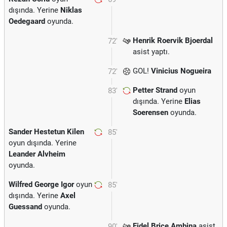
dışında. Yerine
Niklas
Oedegaard
oyunda.
Henrik Roervik Bjoerdal
72'
asist yaptı.
GOL!
Vinicius Nogueira
72'
Petter Strand
oyun
83'
dışında. Yerine
Elias
Soerensen
oyunda.
Sander Hestetun Kilen
85'
oyun dışında. Yerine
Leander Alvheim
oyunda.
Wilfred George Igor
oyun
85'
dışında. Yerine
Axel
Guessand
oyunda.
Fidel Brice Ambina
asist
90'