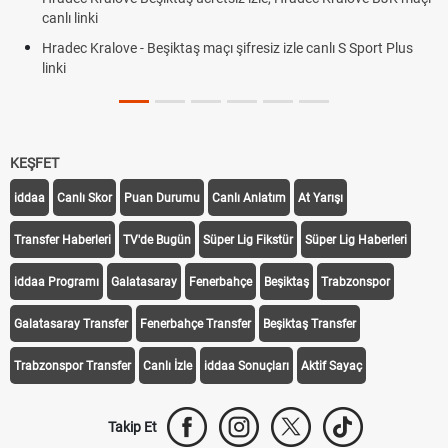
canlı linki
Hradec Kralove - Beşiktaş maçı şifresiz izle canlı S Sport Plus
linki
KEŞFET
iddaa
Canlı Skor
Puan Durumu
Canlı Anlatım
At Yarışı
Transfer Haberleri
TV'de Bugün
Süper Lig Fikstür
Süper Lig Haberleri
iddaa Programı
Galatasaray
Fenerbahçe
Beşiktaş
Trabzonspor
Galatasaray Transfer
Fenerbahçe Transfer
Beşiktaş Transfer
Trabzonspor Transfer
Canlı İzle
iddaa Sonuçları
Aktif Sayaç
Takip Et