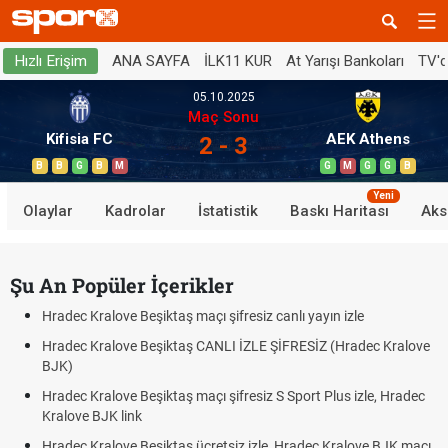
ANA SAYFA
İLK11 KUR
At Yarışı Bankoları
TV'
Hızlı Erişim
05.10.2025
Maç Sonu
Kifisia FC
AEK Athens
2 - 3
B
B
G
B
M
G
M
G
G
B
Yeni
Olaylar
Kadrolar
İstatistik
Baskı Haritası
Aks
Şu An Popüler İçerikler
Hradec Kralove Beşiktaş maçı şifresiz canlı yayın izle
Hradec Kralove Beşiktaş CANLI İZLE ŞİFRESİZ (Hradec Kralove
BJK)
Hradec Kralove Beşiktaş maçı şifresiz S Sport Plus izle, Hradec
Kralove BJK link
Hradec Kralove Beşiktaş ücretsiz izle, Hradec Kralove BJK maçı