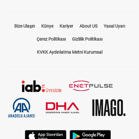
Bize Ulaşın
Künye
Kariyer
About US
Yasal Uyarı
Çerez Politikası
Gizlilik Politikası
KVKK Aydınlatma Metni Kurumsal