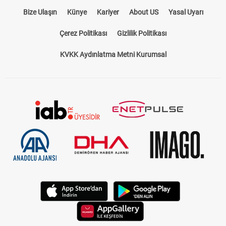
Bize Ulaşın
Künye
Kariyer
About US
Yasal Uyarı
Çerez Politikası
Gizlilik Politikası
KVKK Aydınlatma Metni Kurumsal