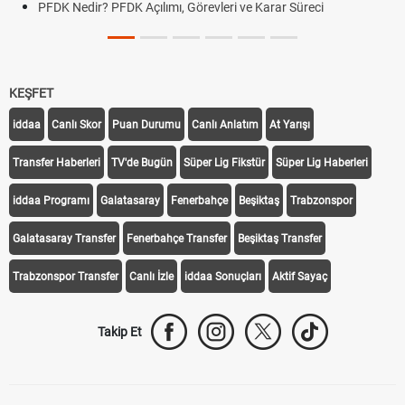
PFDK Nedir? PFDK Açılımı, Görevleri ve Karar Süreci
KEŞFET
iddaa
Canlı Skor
Puan Durumu
Canlı Anlatım
At Yarışı
Transfer Haberleri
TV'de Bugün
Süper Lig Fikstür
Süper Lig Haberleri
iddaa Programı
Galatasaray
Fenerbahçe
Beşiktaş
Trabzonspor
Galatasaray Transfer
Fenerbahçe Transfer
Beşiktaş Transfer
Trabzonspor Transfer
Canlı İzle
iddaa Sonuçları
Aktif Sayaç
Takip Et