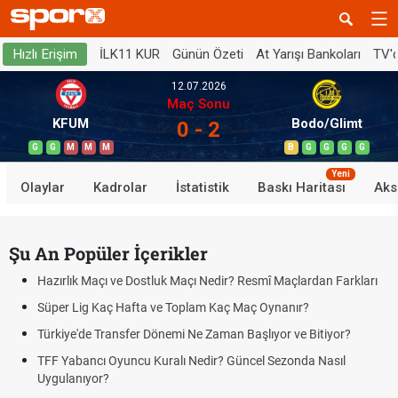
İLK11 KUR
Günün Özeti
At Yarışı Bankoları
TV'
Hızlı Erişim
12.07.2026
Maç Sonu
KFUM
Bodo/Glimt
0 - 2
G
G
M
M
M
B
G
G
G
G
Yeni
Olaylar
Kadrolar
İstatistik
Baskı Haritası
Aks
Şu An Popüler İçerikler
Hazırlık Maçı ve Dostluk Maçı Nedir? Resmî Maçlardan Farkları
Süper Lig Kaç Hafta ve Toplam Kaç Maç Oynanır?
Türkiye'de Transfer Dönemi Ne Zaman Başlıyor ve Bitiyor?
TFF Yabancı Oyuncu Kuralı Nedir? Güncel Sezonda Nasıl
Uygulanıyor?