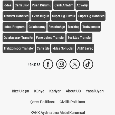
iddaa
Canlı Skor
Puan Durumu
Canlı Anlatım
At Yarışı
Transfer Haberleri
TV'de Bugün
Süper Lig Fikstür
Süper Lig Haberleri
iddaa Programı
Galatasaray
Fenerbahçe
Beşiktaş
Trabzonspor
Galatasaray Transfer
Fenerbahçe Transfer
Beşiktaş Transfer
Trabzonspor Transfer
Canlı İzle
iddaa Sonuçları
Aktif Sayaç
Takip Et
Bize Ulaşın
Künye
Kariyer
About US
Yasal Uyarı
Çerez Politikası
Gizlilik Politikası
KVKK Aydınlatma Metni Kurumsal