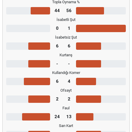
Topla Oynama %
44
56
İsabetli Şut
0
1
İsabetsiz Şut
6
6
Kurtarış
-
-
Kullandığı Korner
6
4
Ofsayt
2
2
Faul
24
13
Sarı Kart