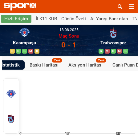
İLK11 KUR
Günün Özeti
At Yarışı Bankoları
TV
Hızlı Erişim
18.08.2025
Maç Sonu
Kasımpaşa
Trabzonspor
0 - 1
B
G
G
M
B
G
M
G
M
G
Yeni
Yeni
İstatistik
Baskı Haritası
Aksiyon Haritası
Canlı Puan 
0'
15'
30'