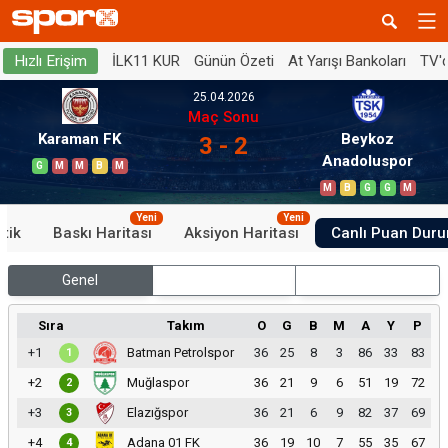
İLK11 KUR
Günün Özeti
At Yarışı Bankoları
TV'
Hızlı Erişim
25.04.2026
Maç Sonu
Karaman FK
Beykoz
3 - 2
Anadoluspor
G
M
M
B
M
M
B
G
G
M
Yeni
Yeni
stik
Baskı Haritası
Aksiyon Haritası
Canlı Puan Dur
Genel
İç Saha
Dış Saha
Sıra
Takım
O
G
B
M
A
Y
P
+1
Batman Petrolspor
36
25
8
3
86
33
83
1
+2
Muğlaspor
36
21
9
6
51
19
72
2
+3
Elazığspor
36
21
6
9
82
37
69
3
+4
Adana 01 FK
36
19
10
7
55
35
67
4