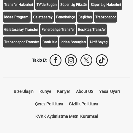
Transfer Haberleri
TV'de Bugün
Süper Lig Fikstür
Süper Lig Haberleri
iddaa Programı
Galatasaray
Fenerbahçe
Beşiktaş
Trabzonspor
Galatasaray Transfer
Fenerbahçe Transfer
Beşiktaş Transfer
Trabzonspor Transfer
Canlı İzle
iddaa Sonuçları
Aktif Sayaç
Takip Et
Bize Ulaşın
Künye
Kariyer
About US
Yasal Uyarı
Çerez Politikası
Gizlilik Politikası
KVKK Aydınlatma Metni Kurumsal