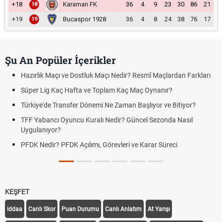
+18
Karaman FK
36
4
9
23
30
86
21
18
+19
Bucaspor 1928
36
4
8
24
38
76
17
19
Şu An Popüler İçerikler
Hazırlık Maçı ve Dostluk Maçı Nedir? Resmî Maçlardan Farkları
Süper Lig Kaç Hafta ve Toplam Kaç Maç Oynanır?
Türkiye'de Transfer Dönemi Ne Zaman Başlıyor ve Bitiyor?
TFF Yabancı Oyuncu Kuralı Nedir? Güncel Sezonda Nasıl
Uygulanıyor?
PFDK Nedir? PFDK Açılımı, Görevleri ve Karar Süreci
KEŞFET
iddaa
Canlı Skor
Puan Durumu
Canlı Anlatım
At Yarışı