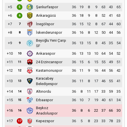
+5
Şanlıurfaspor
36
19
8
9
63
43
65
5
+6
Ankaragücü
36
18
9
8
52
41
63
6
+7
İnegölspor
36
15
12
8
67
44
60
7
+8
İskenderunspor
36
16
8
12
50
44
56
8
Beyoğlu Yeni Çarşı
+9
36
13
15
8
45
35
54
9
SF
+10
Ankaraspor
36
13
13
10
64
54
52
10
+11
24 Erzincanspor
36
15
6
15
55
49
51
11
+12
Kastamonuspor
36
11
9
16
44
56
42
12
Karacabey
+13
36
11
8
17
46
55
41
13
Belediyespor
+14
Altınordu
36
8
11
17
33
59
35
14
+15
Erbaaspor
36
10
7
19
40
61
34
15
Beykoz
+16
36
8
6
22
37
66
30
16
Anadoluspor
+17
Kepezspor
36
5
8
23
33
78
23
17