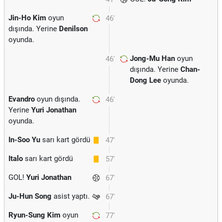
Jin-Ho Kim
oyun
46'
dışında. Yerine
Denilson
oyunda.
Jong-Mu Han
oyun
46'
dışında. Yerine
Chan-
Dong Lee
oyunda.
Evandro
oyun dışında.
46'
Yerine
Yuri Jonathan
oyunda.
In-Soo Yu
sarı kart gördü
47'
Italo
sarı kart gördü
57'
GOL!
Yuri Jonathan
67'
Ju-Hun Song
asist yaptı.
67'
Ryun-Sung Kim
oyun
77'