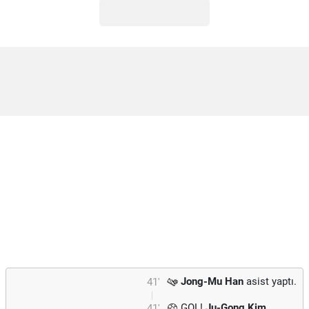
Jong-Mu Han
asist yaptı.
41'
GOL!
Ju-Gong Kim
41'