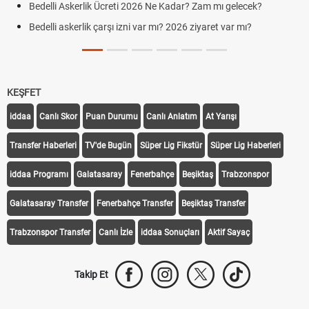
Bedelli Askerlik Ücreti 2026 Ne Kadar? Zam mı gelecek?
Bedelli askerlik çarşı izni var mı? 2026 ziyaret var mı?
KEŞFET
iddaa
Canlı Skor
Puan Durumu
Canlı Anlatım
At Yarışı
Transfer Haberleri
TV'de Bugün
Süper Lig Fikstür
Süper Lig Haberleri
iddaa Programı
Galatasaray
Fenerbahçe
Beşiktaş
Trabzonspor
Galatasaray Transfer
Fenerbahçe Transfer
Beşiktaş Transfer
Trabzonspor Transfer
Canlı İzle
iddaa Sonuçları
Aktif Sayaç
Takip Et