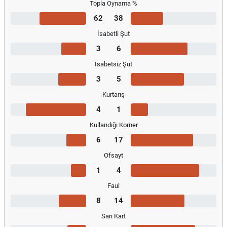
Topla Oynama %
62
38
İsabetli Şut
3
6
İsabetsiz Şut
3
5
Kurtarış
4
1
Kullandığı Korner
6
17
Ofsayt
1
4
Faul
8
14
Sarı Kart