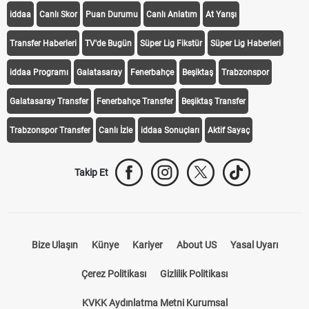
iddaa
Canlı Skor
Puan Durumu
Canlı Anlatım
At Yarışı
Transfer Haberleri
TV'de Bugün
Süper Lig Fikstür
Süper Lig Haberleri
iddaa Programı
Galatasaray
Fenerbahçe
Beşiktaş
Trabzonspor
Galatasaray Transfer
Fenerbahçe Transfer
Beşiktaş Transfer
Trabzonspor Transfer
Canlı İzle
iddaa Sonuçları
Aktif Sayaç
Takip Et
Bize Ulaşın
Künye
Kariyer
About US
Yasal Uyarı
Çerez Politikası
Gizlilik Politikası
KVKK Aydınlatma Metni Kurumsal