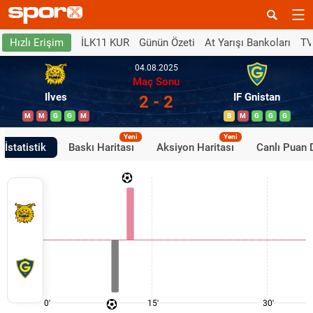
İLK11 KUR
Günün Özeti
At Yarışı Bankoları
TV
Hızlı Erişim
04.08.2025
Maç Sonu
Ilves
IF Gnistan
2 - 2
M
M
G
G
M
B
M
G
G
G
Yeni
Yeni
İstatistik
Baskı Haritası
Aksiyon Haritası
Canlı Puan
0'
15'
30'