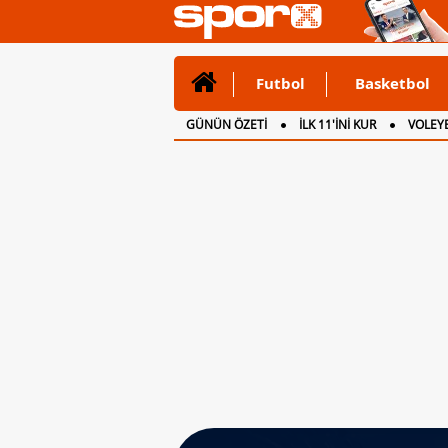
Futbol
Basketbol
GÜNÜN ÖZETİ
İLK 11'İNİ KUR
VOLEYB
CANLI ANLATIM
İNGİLTERE