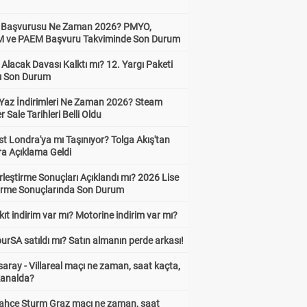
ik Başvurusu Ne Zaman 2026? PMYO,
ve PAEM Başvuru Takviminde Son Durum
z Alacak Davası Kalktı mı? 12. Yargı Paketi
ı Son Durum
Yaz İndirimleri Ne Zaman 2026? Steam
Sale Tarihleri Belli Oldu
t Londra'ya mı Taşınıyor? Tolga Akış'tan
ra Açıklama Geldi
leştirme Sonuçları Açıklandı mı? 2026 Lise
tirme Sonuçlarında Son Durum
ıt indirim var mı? Motorine indirim var mı?
urSA satıldı mı? Satın almanın perde arkası!
aray - Villareal maçı ne zaman, saat kaçta,
kanalda?
ahçe Sturm Graz maçı ne zaman, saat