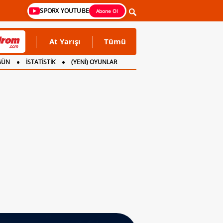
SPORX YOUTUBE
Abone Ol
At Yarışı
Tümü
GÜN
İSTATİSTİK
(YENİ) OYUNLAR