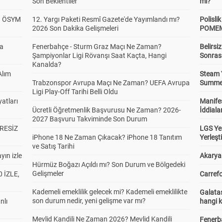
Son Beklentiler
mi?
? ÖSYM
12. Yargı Paketi Resmî Gazete'de Yayımlandı mı?
Polisl
2026 Son Dakika Gelişmeleri
POMEM 
da
Fenerbahçe - Sturm Graz Maçı Ne Zaman?
Belirsi
Şampiyonlar Ligi Rövanşı Saat Kaçta, Hangi
Sonras
Kanalda?
Alım
Steam 
Trabzonspor Avrupa Maçı Ne Zaman? UEFA Avrupa
Summer 
Ligi Play-Off Tarihi Belli Oldu
atları
Manifes
Ücretli Öğretmenlik Başvurusu Ne Zaman? 2026-
İddiala
2027 Başvuru Takviminde Son Durum
RESİZ
LGS Yer
iPhone 18 Ne Zaman Çıkacak? iPhone 18 Tanıtım
Yerleş
ve Satış Tarihi
yın izle
Akaryak
Hürmüz Boğazı Açıldı mı? Son Durum ve Bölgedeki
Gelişmeler
 İZLE,
Carrefo
Kademeli emeklilik gelecek mi? Kademeli emeklilikte
Galatas
son durum nedir, yeni gelişme var mı?
nlı
hangi 
Mevlid Kandili Ne Zaman 2026? Mevlid Kandili
Fenerb