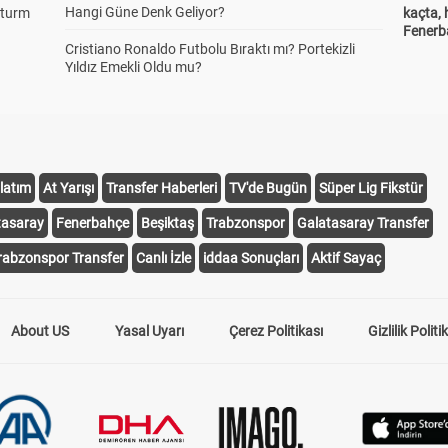
Hangi Güne Denk Geliyor?
Sturm
kaçta,
Fenerba
Cristiano Ronaldo Futbolu Bıraktı mı? Portekizli
Yıldız Emekli Oldu mu?
latım
At Yarışı
Transfer Haberleri
TV'de Bugün
Süper Lig Fikstür
tasaray
Fenerbahçe
Beşiktaş
Trabzonspor
Galatasaray Transfer
rabzonspor Transfer
Canlı İzle
iddaa Sonuçları
Aktif Sayaç
About US
Yasal Uyarı
Çerez Politikası
Gizlilik Politi