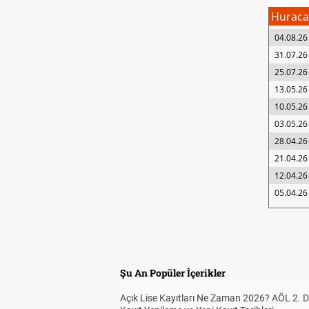
Hurac
04.08.26
31.07.26
25.07.26
13.05.26
10.05.26
03.05.26
28.04.26
21.04.26
12.04.26
05.04.26
Şu An Popüler İçerikler
Açık Lise Kayıtları Ne Zaman 2026? AÖL 2.