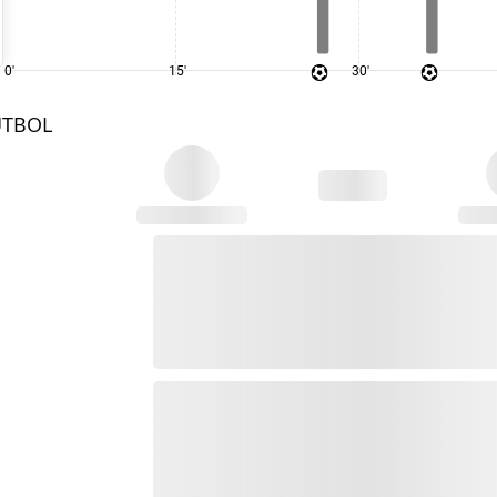
0'
15'
30'
UTBOL