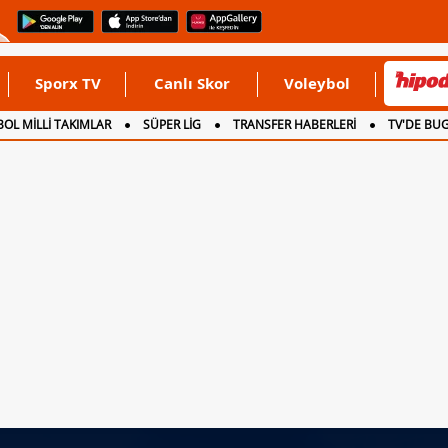
Sporx TV
Canlı Skor
Voleybol
OL MİLLİ TAKIMLAR
SÜPER LİG
TRANSFER HABERLERİ
TV'DE BU