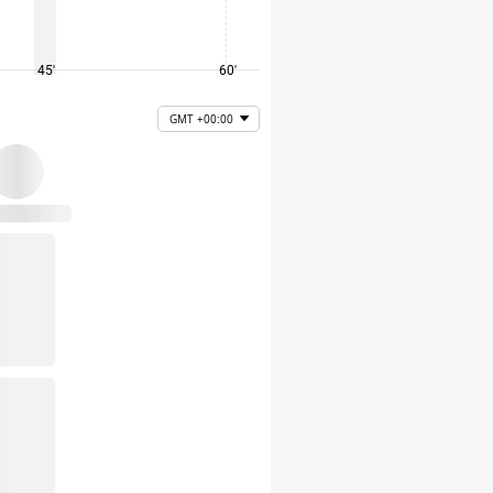
45'
60'
75'
GMT +00:00