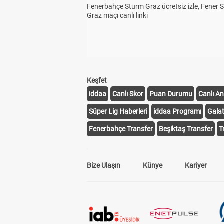
Fenerbahçe Sturm Graz ücretsiz izle, Fener 
Graz maçı canlı linki
Keşfet
iddaa
Canlı Skor
Puan Durumu
Canlı An
Süper Lig Haberleri
iddaa Programı
Gala
Fenerbahçe Transfer
Beşiktaş Transfer
T
Bize Ulaşın
Künye
Kariyer