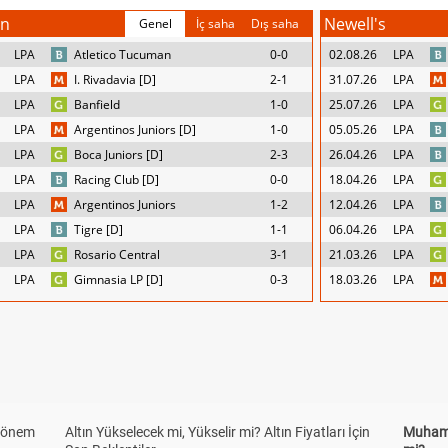
an
Newell's
Genel
İç saha
Dış saha
LPA
Atletico Tucuman
0-0
02.08.26
LPA
LPA
I. Rivadavia [D]
2-1
31.07.26
LPA
LPA
Banfield
1-0
25.07.26
LPA
LPA
Argentinos Juniors [D]
1-0
05.05.26
LPA
LPA
Boca Juniors [D]
2-3
26.04.26
LPA
LPA
Racing Club [D]
0-0
18.04.26
LPA
LPA
Argentinos Juniors
1-2
12.04.26
LPA
LPA
Tigre [D]
1-1
06.04.26
LPA
LPA
Rosario Central
3-1
21.03.26
LPA
LPA
Gimnasia LP [D]
0-3
18.03.26
LPA
 Dönem
Altın Yükselecek mi, Yükselir mi? Altın Fiyatları İçin
Muhamm