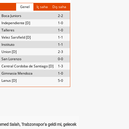
Genel
İç saha
Dış saha
Boca Juniors
2-2
Independiente [D]
1-0
Talleres
1-0
Velez Sarsfield [D]
1-1
Instituto
1-1
Union [D]
2-3
San Lorenzo
0-0
Central Cordoba de Santiago [D]
1-3
Gimnasia Mendoza
1-0
Lanus [D]
5-0
ed Salah, Trabzonspor'a geldi mi, gelecek