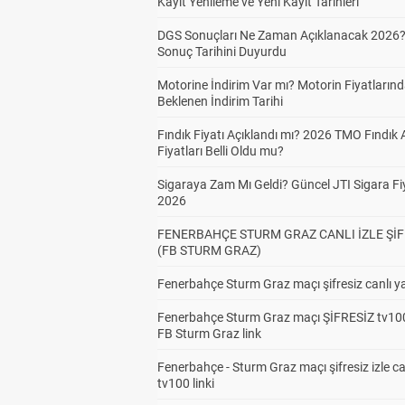
Kayıt Yenileme ve Yeni Kayıt Tarihleri
DGS Sonuçları Ne Zaman Açıklanacak 2026
Sonuç Tarihini Duyurdu
Motorine İndirim Var mı? Motorin Fiyatların
Beklenen İndirim Tarihi
Fındık Fiyatı Açıklandı mı? 2026 TMO Fındık 
Fiyatları Belli Oldu mu?
Sigaraya Zam Mı Geldi? Güncel JTI Sigara Fiy
2026
FENERBAHÇE STURM GRAZ CANLI İZLE ŞİF
(FB STURM GRAZ)
Fenerbahçe Sturm Graz maçı şifresiz canlı ya
Fenerbahçe Sturm Graz maçı ŞİFRESİZ tv100
FB Sturm Graz link
Fenerbahçe - Sturm Graz maçı şifresiz izle ca
tv100 linki