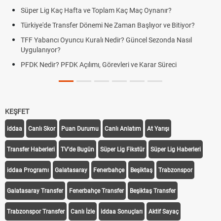
Süper Lig Kaç Hafta ve Toplam Kaç Maç Oynanır?
Türkiye'de Transfer Dönemi Ne Zaman Başlıyor ve Bitiyor?
TFF Yabancı Oyuncu Kuralı Nedir? Güncel Sezonda Nasıl
Uygulanıyor?
PFDK Nedir? PFDK Açılımı, Görevleri ve Karar Süreci
KEŞFET
iddaa
Canlı Skor
Puan Durumu
Canlı Anlatım
At Yarışı
Transfer Haberleri
TV'de Bugün
Süper Lig Fikstür
Süper Lig Haberleri
iddaa Programı
Galatasaray
Fenerbahçe
Beşiktaş
Trabzonspor
Galatasaray Transfer
Fenerbahçe Transfer
Beşiktaş Transfer
Trabzonspor Transfer
Canlı İzle
iddaa Sonuçları
Aktif Sayaç