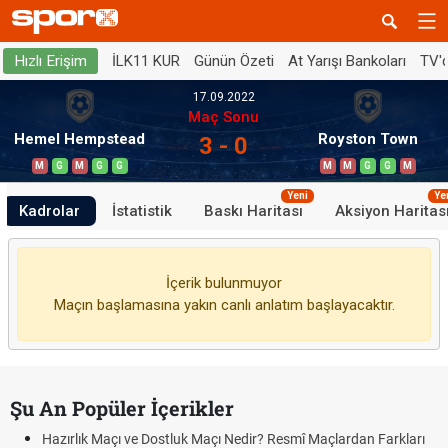
İLK11 KUR
Günün Özeti
At Yarışı Bankoları
TV'
Hızlı Erişim
17.09.2022
Maç Sonu
Hemel Hempstead
Royston Town
3 - 0
M
G
M
G
G
M
M
G
G
M
Yeni
Ye
Kadrolar
İstatistik
Baskı Haritası
Aksiyon Haritas
İçerik bulunmuyor
Maçın başlamasına yakın canlı anlatım başlayacaktır.
Şu An Popüler İçerikler
Hazırlık Maçı ve Dostluk Maçı Nedir? Resmî Maçlardan Farkları