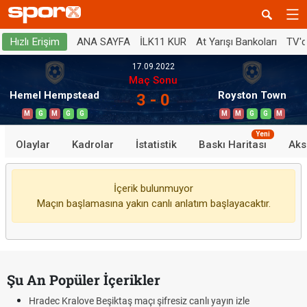
ANA SAYFA
İLK11 KUR
At Yarışı Bankoları
TV'
Hızlı Erişim
17.09.2022
Maç Sonu
Hemel Hempstead
Royston Town
3 - 0
M
G
M
G
G
M
M
G
G
M
Yeni
Olaylar
Kadrolar
İstatistik
Baskı Haritası
Aks
İçerik bulunmuyor
Maçın başlamasına yakın canlı anlatım başlayacaktır.
Şu An Popüler İçerikler
Hradec Kralove Beşiktaş maçı şifresiz canlı yayın izle