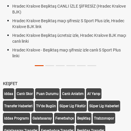
Hradec Kralove Beşiktaş CANLI İZLE ŞİFRESİZ (Hradec Kralove
BJK)
Hradec Kralove Beşiktaş maçı şifresiz S Sport Plus izle, Hradec
Kralove BJK link
Hradec Kralove Beşiktaş ücretsiz izle, Hradec Kralove BJK maçı
canlı linki
Hradec Kralove - Beşiktaş maçı şifresiz izle canlı S Sport Plus
linki
KEŞFET
iddaa
Canlı Skor
Puan Durumu
Canlı Anlatım
At Yarışı
Transfer Haberleri
TV'de Bugün
Süper Lig Fikstür
Süper Lig Haberleri
iddaa Programı
Galatasaray
Fenerbahçe
Beşiktaş
Trabzonspor
Galatasaray Transfer
Fenerbahçe Transfer
Beşiktaş Transfer