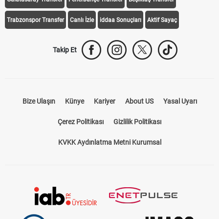
Trabzonspor Transfer
Canlı İzle
iddaa Sonuçları
Aktif Sayaç
Takip Et
Bize Ulaşın
Künye
Kariyer
About US
Yasal Uyarı
Çerez Politikası
Gizlilik Politikası
KVKK Aydınlatma Metni Kurumsal