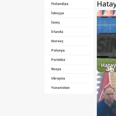
Hatay
Finlandiya
İskoçya
İsveç
İrlanda
Norveç
Polonya
Portekiz
Hatay
Rusya
Ukrayna
Yunanistan