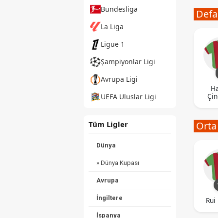
Bundesliga
Defa
La Liga
Ligue 1
Şampiyonlar Ligi
Avrupa Ligi
H
Çi
UEFA Uluslar Ligi
Tüm Ligler
Orta
Dünya
» Dünya Kupası
Avrupa
İngiltere
Rui
İspanya