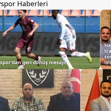
spor Haberleri
Ha
tr
so
spor'dan geri dönüş mesajı!
is