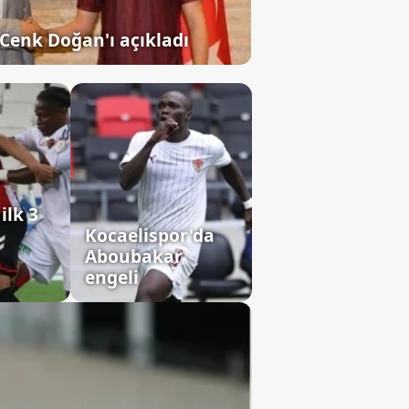
Cenk Doğan'ı açıkladı
ilk 3
Kocaelispor'da
Aboubakar
engeli