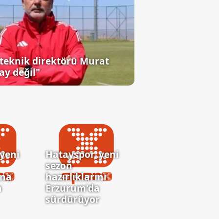
teknik direktörü Murat
ay değil"
yeni
Hatayspor, yeni
sezon
ına
hazırlıklarını
a
Erzurum'da
sürdürüyor