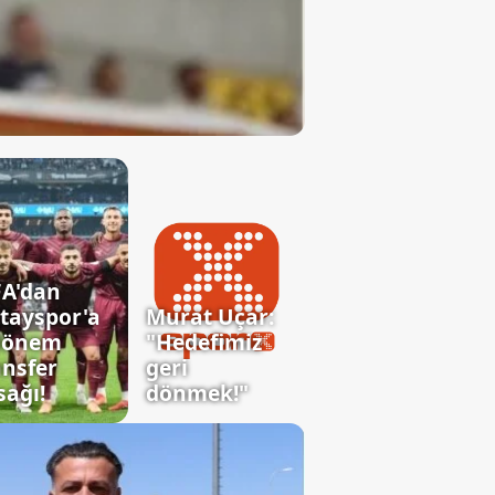
FA'dan
tayspor'a
Murat Uçar:
dönem
"Hedefimiz
ansfer
geri
sağı!
dönmek!"