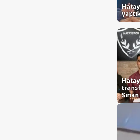
Hatay
yaptı
Hatay
trans
Sinan