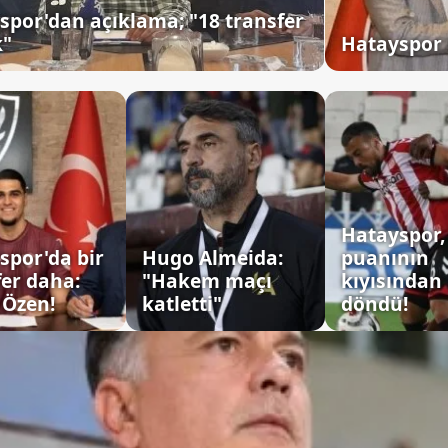
spor'dan açıklama; "18 transfer
k"
Hatayspor 
Hatayspor, 
spor'da bir
Hugo Almeida:
puanının
fer daha:
"Hakem maçı
kıyısından
 Özen!
katletti"
döndü!