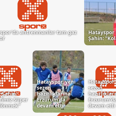
spor'da antrenmanlar tam gaz
Hatayspor 
or
Şahin: "Kol
Hatayspor, yeni
Hatayspor 
sezon
sezon
 Şahin:
hazırlıklarına
hazırlıklar
fimiz Süper
Erzurum'da
Erzurum'd
 dönmek"
devam etti
devam etti