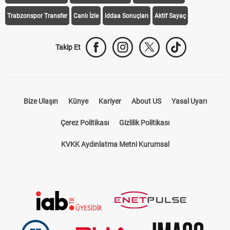
Trabzonspor Transfer
Canlı İzle
iddaa Sonuçları
Aktif Sayaç
Takip Et
Bize Ulaşın
Künye
Kariyer
About US
Yasal Uyarı
Çerez Politikası
Gizlilik Politikası
KVKK Aydınlatma Metni Kurumsal