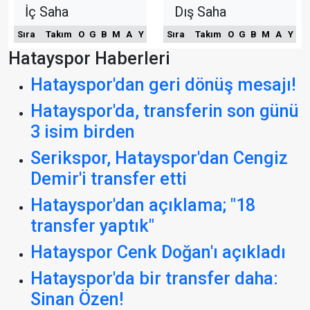
İç Saha
Dış Saha
Sıra
Takım
O
G
B
M
A
Y
Sıra
Takım
O
G
B
M
A
Y
Hatayspor Haberleri
Hatayspor'dan geri dönüş mesajı!
Hatayspor'da, transferin son günü
3 isim birden
Serikspor, Hatayspor'dan Cengiz
Demir'i transfer etti
Hatayspor'dan açıklama; "18
transfer yaptık"
Hatayspor Cenk Doğan'ı açıkladı
Hatayspor'da bir transfer daha:
Sinan Özen!