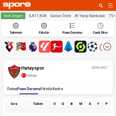
İLK11 KUR
Günün Özeti
At Yarışı Bankoları
TV'
Hızlı Erişim
Takımım
Fikstür
Puan Durumu
Canlı Skor
Hatayspor
2026/2027
Türkiye
Detay
Puan Durumu
Fikstür
Kadro
Sıra
Takım
O
G
B
M
A
Y
P