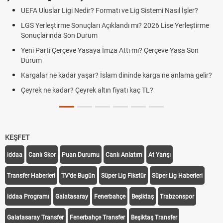
UEFA Uluslar Ligi Nedir? Formatı ve Lig Sistemi Nasıl İşler?
LGS Yerleştirme Sonuçları Açıklandı mı? 2026 Lise Yerleştirme
Sonuçlarında Son Durum
Yeni Parti Çerçeve Yasaya İmza Attı mı? Çerçeve Yasa Son
Durum
Kargalar ne kadar yaşar? İslam dininde karga ne anlama gelir?
Çeyrek ne kadar? Çeyrek altın fiyatı kaç TL?
KEŞFET
iddaa
Canlı Skor
Puan Durumu
Canlı Anlatım
At Yarışı
Transfer Haberleri
TV'de Bugün
Süper Lig Fikstür
Süper Lig Haberleri
iddaa Programı
Galatasaray
Fenerbahçe
Beşiktaş
Trabzonspor
Galatasaray Transfer
Fenerbahçe Transfer
Beşiktaş Transfer