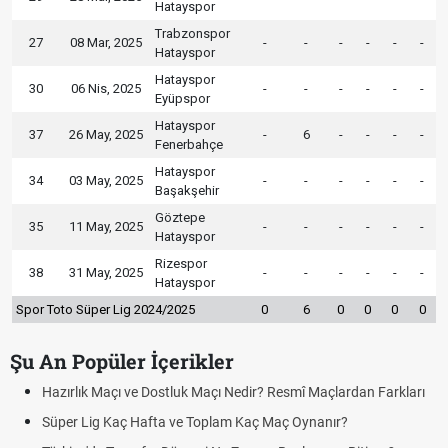
Hatayspor
Trabzonspor
27
08 Mar, 2025
-
-
-
-
-
-
Hatayspor
Hatayspor
30
06 Nis, 2025
-
-
-
-
-
-
Eyüpspor
Hatayspor
37
26 May, 2025
-
6
-
-
-
-
Fenerbahçe
Hatayspor
34
03 May, 2025
-
-
-
-
-
-
Başakşehir
Göztepe
35
11 May, 2025
-
-
-
-
-
-
Hatayspor
Rizespor
38
31 May, 2025
-
-
-
-
-
-
Hatayspor
Spor Toto Süper Lig 2024/2025
0
6
0
0
0
0
Şu An Popüler İçerikler
Hazırlık Maçı ve Dostluk Maçı Nedir? Resmî Maçlardan Farkları
Süper Lig Kaç Hafta ve Toplam Kaç Maç Oynanır?