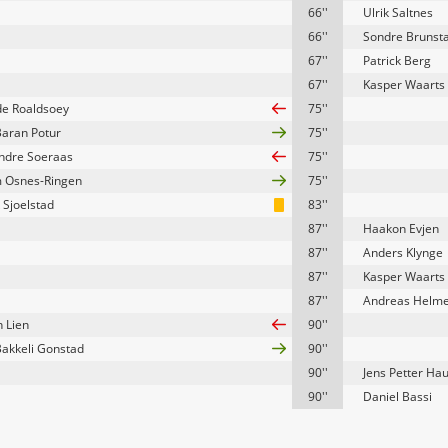
66''
Ulrik Saltnes
66''
Sondre Brunsta
67''
Patrick Berg
67''
Kasper Waarts
e Roaldsoey
75''
Baran Potur
75''
ndre Soeraas
75''
m Osnes-Ringen
75''
 Sjoelstad
83''
87''
Haakon Evjen
87''
Anders Klynge
87''
Kasper Waarts
87''
Andreas Helm
n Lien
90''
 Bakkeli Gonstad
90''
90''
Jens Petter Ha
90''
Daniel Bassi