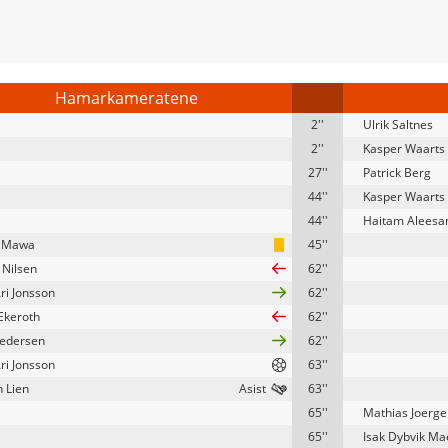
Hamarkameratene
2''
Ulrik Saltnes
2''
Kasper Waarts
27''
Patrick Berg
44''
Kasper Waarts
44''
Haitam Aleesa
 Mawa
45''
 Nilsen
62''
ri Jonsson
62''
Ekeroth
62''
edersen
62''
ri Jonsson
63''
n Lien
63''
65''
Mathias Joerg
65''
Isak Dybvik Ma