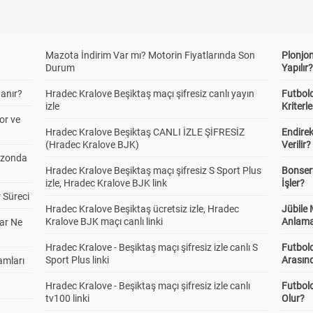
Mazota İndirim Var mı? Motorin Fiyatlarında Son
Plonjon
Durum
Yapılır
anır?
Hradec Kralove Beşiktaş maçı şifresiz canlı yayın
Futbold
izle
Kriterle
or ve
Hradec Kralove Beşiktaş CANLI İZLE ŞİFRESİZ
Endire
(Hradec Kralove BJK)
Verilir?
ezonda
Hradec Kralove Beşiktaş maçı şifresiz S Sport Plus
Bonserv
izle, Hradec Kralove BJK link
İşler?
 Süreci
Hradec Kralove Beşiktaş ücretsiz izle, Hradec
Jübile
Kralove BJK maçı canlı linki
Anlama
ar Ne
Hradec Kralove - Beşiktaş maçı şifresiz izle canlı S
Futbold
Sport Plus linki
Arasınd
amları
Hradec Kralove - Beşiktaş maçı şifresiz izle canlı
Futbol
tv100 linki
Olur?