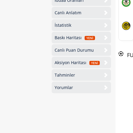
İddaa Oranları
Canlı Anlatım
İstatistik
Baskı Haritası
YENİ
Canlı Puan Durumu
F
Aksiyon Haritası
YENİ
Tahminler
Yorumlar