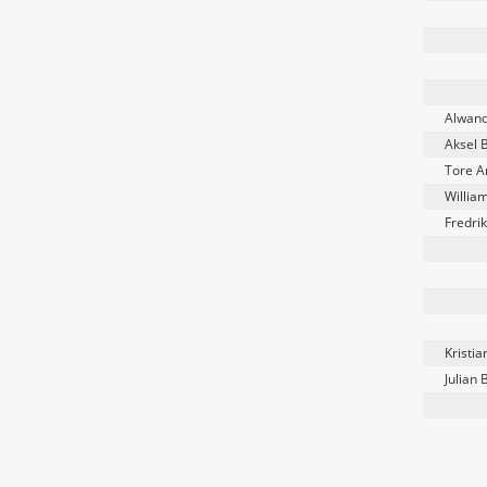
Alwand
Aksel 
Tore A
Willia
Fredrik
Kristia
Julian