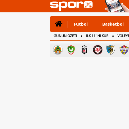
Futbol
Basketbol
GÜNÜN ÖZETİ
İLK 11'İNİ KUR
VOLEYB
CANLI ANLATIM
İNGİLTERE