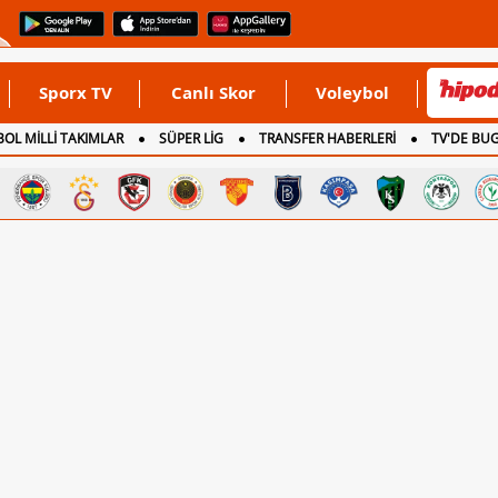
Sporx TV
Canlı Skor
Voleybol
OL MİLLİ TAKIMLAR
SÜPER LİG
TRANSFER HABERLERİ
TV'DE BU