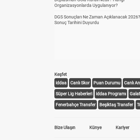
Organizasyonlarda Uygulanıyor?
DGS Sonuçları Ne Zaman Açıklanacak 2026
Sonuç Tarihini Duyurdu
Keşfet
iddaa
Canlı Skor
Puan Durumu
Canlı An
Süper Lig Haberleri
iddaa Programı
Gala
Fenerbahçe Transfer
Beşiktaş Transfer
T
Bize Ulaşın
Künye
Kariyer