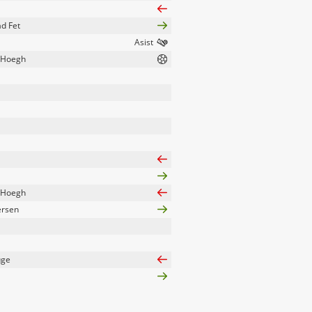
d Fet
 Hoegh
 Hoegh
ersen
uge