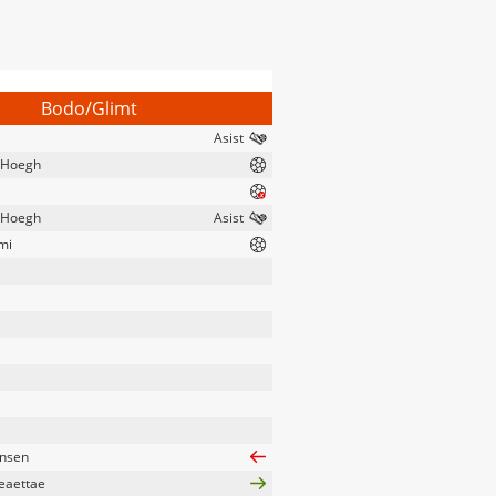
Bodo/Glimt
 Hoegh
 Hoegh
mi
ensen
eaettae