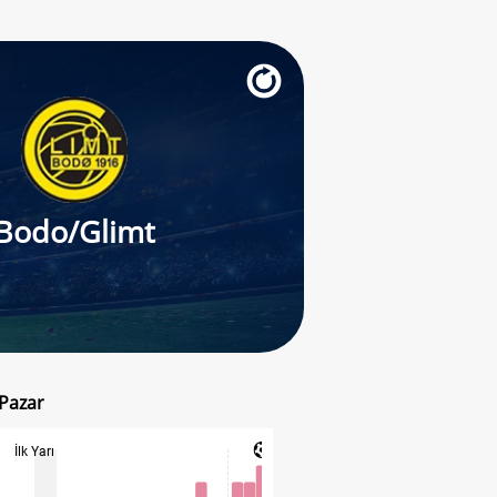
Bodo/Glimt
 Pazar
İlk Yarı