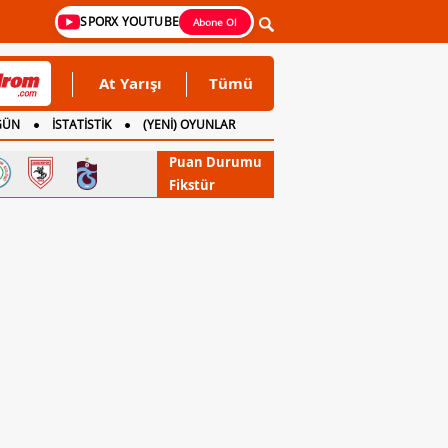
SPORX YOUTUBE
Abone Ol
At Yarışı
Tümü
GÜN
İSTATİSTİK
(YENİ) OYUNLAR
Puan Durumu
Fikstür