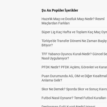
Şu An Popüler İçerikler
Hazırlık Maçı ve Dostluk Maçı Nedir? Resmî
Maçlardan Farkları
Süper Lig Kaç Hafta ve Toplam Kaç Maç Oyn
Türkiye'de Transfer Dönemi Ne Zaman Başlıy
Bitiyor?
TFF Yabancı Oyuncu Kuralı Nedir? Güncel S
Nasıl Uygulanıyor?
PFDK Nedir? PFDK Açılımı, Görevleri ve Karar
Puan Durumunda AG, OM ve Diğer Kısaltmal
Anlama Gelir?
Skor Ne Demek? Sporda Skor ve Sonuç Kavr
Futbol Nasıl Oynanır? Temel Futbol Kuralları
Deplasman Golü Kuralı Nedir? Hangi