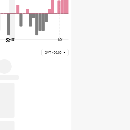
45'
60'
75'
GMT +00:00