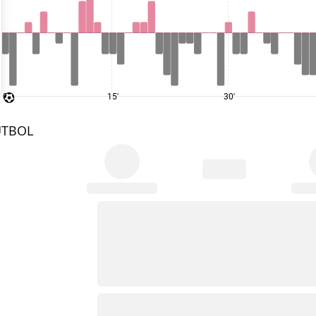
0'
15'
30'
UTBOL