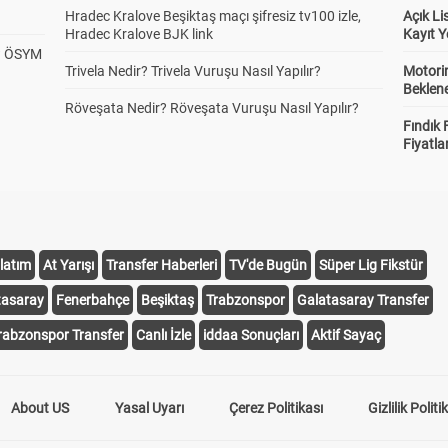
Hradec Kralove Beşiktaş maçı şifresiz tv100 izle,
Açık L
Hradec Kralove BJK link
Kayıt Y
? ÖSYM
Trivela Nedir? Trivela Vuruşu Nasıl Yapılır?
Motorin
Beklene
Röveşata Nedir? Röveşata Vuruşu Nasıl Yapılır?
Fındık 
Fiyatla
latım
At Yarışı
Transfer Haberleri
TV'de Bugün
Süper Lig Fikstür
tasaray
Fenerbahçe
Beşiktaş
Trabzonspor
Galatasaray Transfer
rabzonspor Transfer
Canlı İzle
iddaa Sonuçları
Aktif Sayaç
About US
Yasal Uyarı
Çerez Politikası
Gizlilik Politi