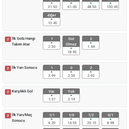
31.50
61.00
48.50
130.00
diğer
13.45
İlk Golü Hangi
1
Gol
2
2
Takım Atar
Olmaz
2.30
1.44
18.95
İlk Yarı Sonucu
1
0
2
2
3.99
2.30
2.02
Karşılıklı Gol
Var
Yok
2
1.37
2.19
İlk Yarı/Maç
1/1
1/0
1/2
0/1
2
Sonucu
6.20
14.55
20.15
8.98