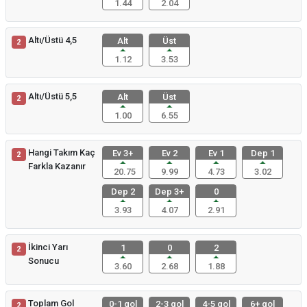
1.44
2.04
Altı/Üstü 4,5
Alt
Üst
2
1.12
3.53
Altı/Üstü 5,5
Alt
Üst
2
1.00
6.55
Hangi Takım Kaç
Ev 3+
Ev 2
Ev 1
Dep 1
2
Farkla Kazanır
20.75
9.99
4.73
3.02
Dep 2
Dep 3+
0
3.93
4.07
2.91
İkinci Yarı
1
0
2
2
Sonucu
3.60
2.68
1.88
Toplam Gol
0-1 gol
2-3 gol
4-5 gol
6+ gol
2