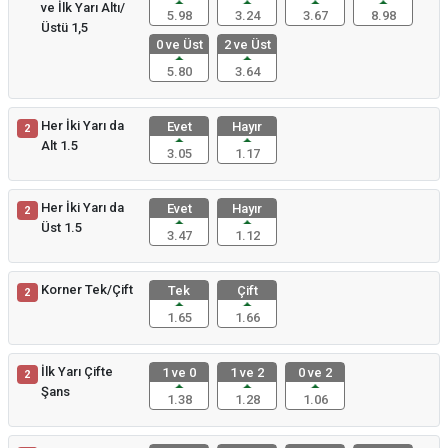
ve İlk Yarı Altı/
5.98
3.24
3.67
8.98
Üstü 1,5
0 ve Üst
2 ve Üst
5.80
3.64
Her İki Yarı da
Evet
Hayır
2
Alt 1.5
3.05
1.17
Her İki Yarı da
Evet
Hayır
2
Üst 1.5
3.47
1.12
Korner Tek/Çift
Tek
Çift
2
1.65
1.66
İlk Yarı Çifte
1 ve 0
1 ve 2
0 ve 2
2
Şans
1.38
1.28
1.06