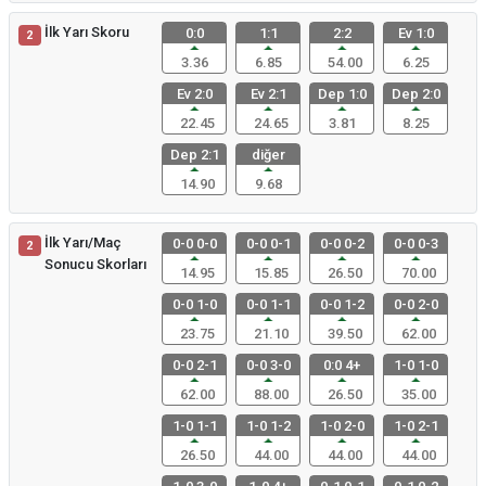
İlk Yarı Skoru
0:0
1:1
2:2
Ev 1:0
2
3.36
6.85
54.00
6.25
Ev 2:0
Ev 2:1
Dep 1:0
Dep 2:0
22.45
24.65
3.81
8.25
Dep 2:1
diğer
14.90
9.68
İlk Yarı/Maç
0-0 0-0
0-0 0-1
0-0 0-2
0-0 0-3
2
Sonucu Skorları
14.95
15.85
26.50
70.00
0-0 1-0
0-0 1-1
0-0 1-2
0-0 2-0
23.75
21.10
39.50
62.00
0-0 2-1
0-0 3-0
0:0 4+
1-0 1-0
62.00
88.00
26.50
35.00
1-0 1-1
1-0 1-2
1-0 2-0
1-0 2-1
26.50
44.00
44.00
44.00