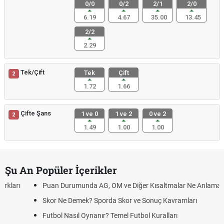
0/0
0/2
2/1
2/0
6.19
4.67
35.00
13.45
2/2
2.29
Tek/Çift
Tek
Çift
2
1.72
1.66
Çifte Şans
1 ve 0
1 ve 2
0 ve 2
2
1.49
1.00
1.00
Şu An Popüler İçerikler
Puan Durumunda AG, OM ve Diğer Kısaltmalar Ne Anlama Gelir?
Skor Ne Demek? Sporda Skor ve Sonuç Kavramları
Futbol Nasıl Oynanır? Temel Futbol Kuralları