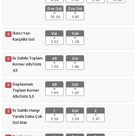
0 ve Üst
2 ve Üst
35.00
4.85
İkinci Yarı
Var
Yok
2
Karşılıklı Gol
2.52
1.28
Ev Sahibi Toplam
Alt
Üst
2
Korner Altı/Üstü
1.50
1.86
4,5
Deplasman
Alt
Üst
2
Toplam Korner
1.69
1.63
Altı/Üstü 5,5
Ev Sahibi Hangi
1.
Eşit
2.
2
Yarıda Daha Çok
3.36
2.09
2.47
Gol Atar