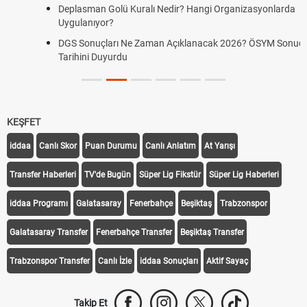
Deplasman Golü Kuralı Nedir? Hangi Organizasyonlarda
Uygulanıyor?
DGS Sonuçları Ne Zaman Açıklanacak 2026? ÖSYM Sonuç
Tarihini Duyurdu
KEŞFET
iddaa
Canlı Skor
Puan Durumu
Canlı Anlatım
At Yarışı
Transfer Haberleri
TV'de Bugün
Süper Lig Fikstür
Süper Lig Haberleri
iddaa Programı
Galatasaray
Fenerbahçe
Beşiktaş
Trabzonspor
Galatasaray Transfer
Fenerbahçe Transfer
Beşiktaş Transfer
Trabzonspor Transfer
Canlı İzle
iddaa Sonuçları
Aktif Sayaç
Takip Et