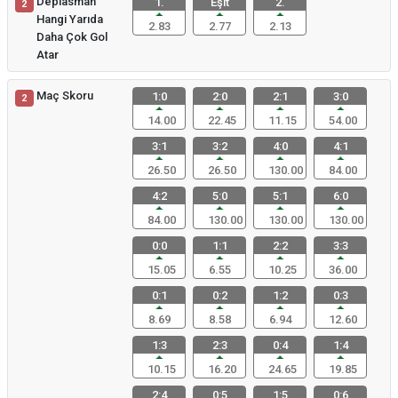
Deplasman
1.
Eşit
2.
2
Hangi Yarıda
2.83
2.77
2.13
Daha Çok Gol
Atar
Maç Skoru
1:0
2:0
2:1
3:0
2
14.00
22.45
11.15
54.00
3:1
3:2
4:0
4:1
26.50
26.50
130.00
84.00
4:2
5:0
5:1
6:0
84.00
130.00
130.00
130.00
0:0
1:1
2:2
3:3
15.05
6.55
10.25
36.00
0:1
0:2
1:2
0:3
8.69
8.58
6.94
12.60
1:3
2:3
0:4
1:4
10.15
16.20
24.65
19.85
2:4
0:5
1:5
0:6