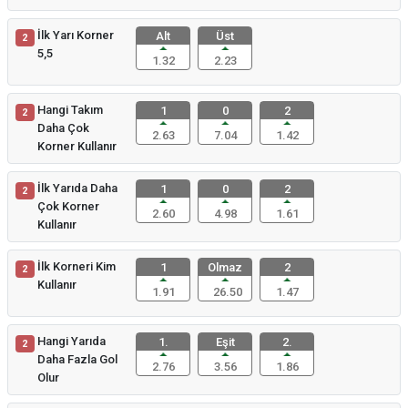
İlk Yarı Korner
Alt
Üst
2
5,5
1.32
2.23
Hangi Takım
1
0
2
2
Daha Çok
2.63
7.04
1.42
Korner Kullanır
İlk Yarıda Daha
1
0
2
2
Çok Korner
2.60
4.98
1.61
Kullanır
İlk Korneri Kim
1
Olmaz
2
2
Kullanır
1.91
26.50
1.47
Hangi Yarıda
1.
Eşit
2.
2
Daha Fazla Gol
2.76
3.56
1.86
Olur