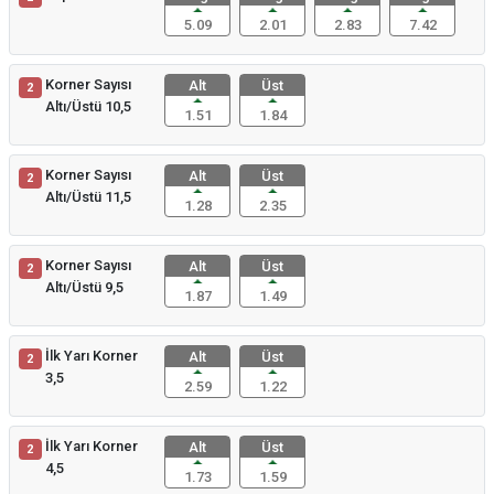
5.09
2.01
2.83
7.42
Korner Sayısı
Alt
Üst
2
Altı/Üstü 10,5
1.51
1.84
Korner Sayısı
Alt
Üst
2
Altı/Üstü 11,5
1.28
2.35
Korner Sayısı
Alt
Üst
2
Altı/Üstü 9,5
1.87
1.49
İlk Yarı Korner
Alt
Üst
2
3,5
2.59
1.22
İlk Yarı Korner
Alt
Üst
2
4,5
1.73
1.59