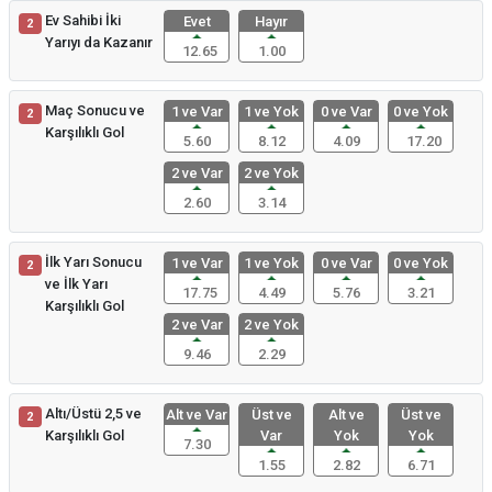
Ev Sahibi İki
Evet
Hayır
2
Yarıyı da Kazanır
12.65
1.00
Maç Sonucu ve
1 ve Var
1 ve Yok
0 ve Var
0 ve Yok
2
Karşılıklı Gol
5.60
8.12
4.09
17.20
2 ve Var
2 ve Yok
2.60
3.14
İlk Yarı Sonucu
1 ve Var
1 ve Yok
0 ve Var
0 ve Yok
2
ve İlk Yarı
17.75
4.49
5.76
3.21
Karşılıklı Gol
2 ve Var
2 ve Yok
9.46
2.29
Altı/Üstü 2,5 ve
Alt ve Var
Üst ve
Alt ve
Üst ve
2
Karşılıklı Gol
Var
Yok
Yok
7.30
1.55
2.82
6.71