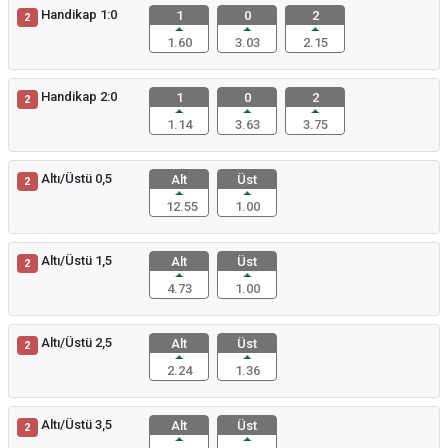
Handikap 1:0
1
0
2
2
1.60
3.03
2.15
Handikap 2:0
1
0
2
2
1.14
3.63
3.75
Altı/Üstü 0,5
Alt
Üst
2
12.55
1.00
Altı/Üstü 1,5
Alt
Üst
2
4.73
1.00
Altı/Üstü 2,5
Alt
Üst
2
2.24
1.36
Altı/Üstü 3,5
Alt
Üst
2