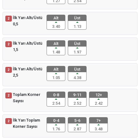
1.27
2.54
İlk Yarı Altı/Üstü
Alt
Üst
2
0,5
3.40
1.13
İlk Yarı Altı/Üstü
Alt
Üst
2
1,5
1.48
1.97
İlk Yarı Altı/Üstü
Alt
Üst
2
2,5
1.05
4.38
Toplam Korner
0-8
9-11
12+
2
Sayısı
2.54
2.52
2.42
İlk Yarı Toplam
0-4
5-6
7+
2
Korner Sayısı
1.76
2.87
3.48