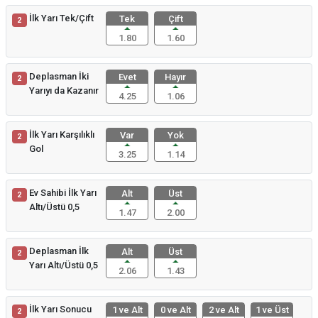
İlk Yarı Tek/Çift
Tek
Çift
2
1.80
1.60
Deplasman İki
Evet
Hayır
2
Yarıyı da Kazanır
4.25
1.06
İlk Yarı Karşılıklı
Var
Yok
2
Gol
3.25
1.14
Ev Sahibi İlk Yarı
Alt
Üst
2
Altı/Üstü 0,5
1.47
2.00
Deplasman İlk
Alt
Üst
2
Yarı Altı/Üstü 0,5
2.06
1.43
İlk Yarı Sonucu
1 ve Alt
0 ve Alt
2 ve Alt
1 ve Üst
2