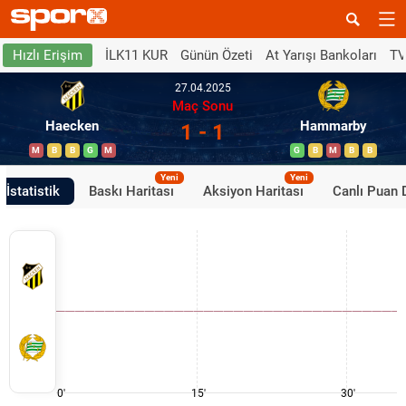
İLK11 KUR
Günün Özeti
At Yarışı Bankoları
TV
Hızlı Erişim
27.04.2025
Maç Sonu
Haecken
Hammarby
1 - 1
M
B
B
G
M
G
B
M
B
B
Yeni
Yeni
İstatistik
Baskı Haritası
Aksiyon Haritası
Canlı Puan
0'
15'
30'