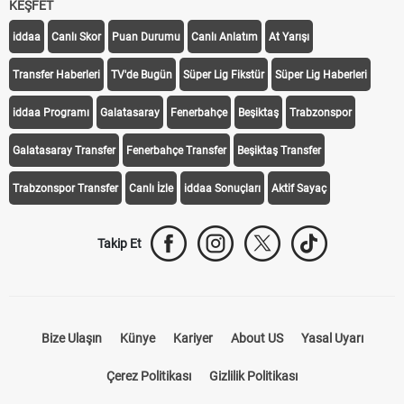
KEŞFET
iddaa
Canlı Skor
Puan Durumu
Canlı Anlatım
At Yarışı
Transfer Haberleri
TV'de Bugün
Süper Lig Fikstür
Süper Lig Haberleri
iddaa Programı
Galatasaray
Fenerbahçe
Beşiktaş
Trabzonspor
Galatasaray Transfer
Fenerbahçe Transfer
Beşiktaş Transfer
Trabzonspor Transfer
Canlı İzle
iddaa Sonuçları
Aktif Sayaç
Takip Et
Bize Ulaşın
Künye
Kariyer
About US
Yasal Uyarı
Çerez Politikası
Gizlilik Politikası