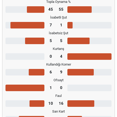
Topla Oynama %
45
55
İsabetli Şut
7
1
İsabetsiz Şut
5
5
Kurtarış
0
4
Kullandığı Korner
6
9
Ofsayt
1
0
Faul
10
16
Sarı Kart