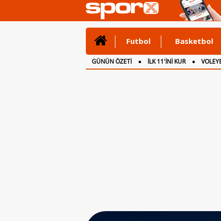
Futbol
Basketbol
GÜNÜN ÖZETİ
İLK 11'İNİ KUR
VOLEYB
CANLI ANLATIM
İNGİLTERE