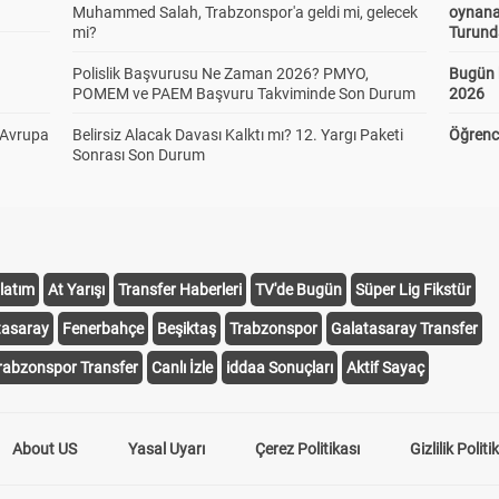
Muhammed Salah, Trabzonspor'a geldi mi, gelecek
oynana
mi?
Turund
Polislik Başvurusu Ne Zaman 2026? PMYO,
Bugün 
POMEM ve PAEM Başvuru Takviminde Son Durum
2026
 Avrupa
Belirsiz Alacak Davası Kalktı mı? 12. Yargı Paketi
Öğrenci
Sonrası Son Durum
latım
At Yarışı
Transfer Haberleri
TV'de Bugün
Süper Lig Fikstür
tasaray
Fenerbahçe
Beşiktaş
Trabzonspor
Galatasaray Transfer
rabzonspor Transfer
Canlı İzle
iddaa Sonuçları
Aktif Sayaç
About US
Yasal Uyarı
Çerez Politikası
Gizlilik Politi