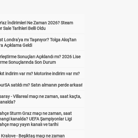
Yaz İndirimleri Ne Zaman 2026? Steam
Sale Tarihleri Belli Oldu
t Londra'ya mı Taşınıyor? Tolga Akış'tan
ra Açıklama Geldi
leştirme Sonuçları Açıklandı mı? 2026 Lise
tirme Sonuçlarında Son Durum
ıt indirim var mı? Motorine indirim var mı?
urSA satıldı mı? Satın almanın perde arkası!
aray - Villareal maçı ne zaman, saat kaçta,
kanalda?
ahçe Sturm Graz maçı ne zaman, saat
 hangi kanalda? UEFA Şampiyonlar Ligi
hçe maçı yayın kanalı ve tarihi
 Kralove - Beşiktaş maçı ne zaman