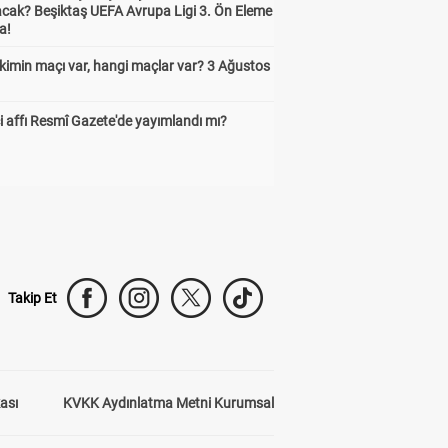
cak? Beşiktaş UEFA Avrupa Ligi 3. Ön Eleme
a!
kimin maçı var, hangi maçlar var? 3 Ağustos
 affı Resmî Gazete'de yayımlandı mı?
Takip Et
kası
KVKK Aydınlatma Metni Kurumsal