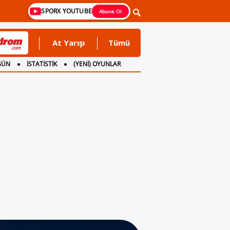
SPORX YOUTUBE
Abone Ol
At Yarışı
Tümü
GÜN
İSTATİSTİK
(YENİ) OYUNLAR