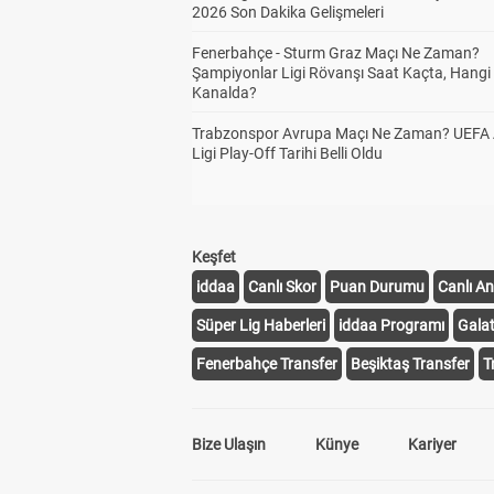
2026 Son Dakika Gelişmeleri
Fenerbahçe - Sturm Graz Maçı Ne Zaman?
Şampiyonlar Ligi Rövanşı Saat Kaçta, Hangi
Kanalda?
Trabzonspor Avrupa Maçı Ne Zaman? UEFA
Ligi Play-Off Tarihi Belli Oldu
Keşfet
iddaa
Canlı Skor
Puan Durumu
Canlı An
Süper Lig Haberleri
iddaa Programı
Gala
Fenerbahçe Transfer
Beşiktaş Transfer
T
Bize Ulaşın
Künye
Kariyer