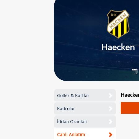
Haecken
Haecken
Goller & Kartlar
Kadrolar
İddaa Oranları
Canlı Anlatım