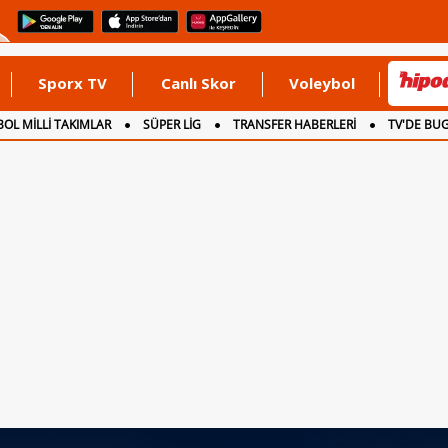
Sporx TV
Canlı Skor
Voleybol
OL MİLLİ TAKIMLAR
SÜPER LİG
TRANSFER HABERLERİ
TV'DE BU