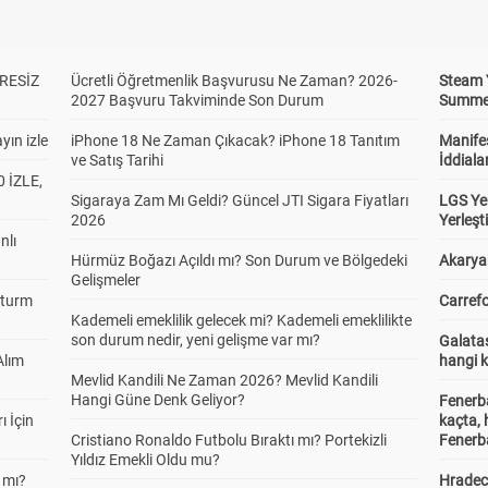
RESİZ
Ücretli Öğretmenlik Başvurusu Ne Zaman? 2026-
Steam 
2027 Başvuru Takviminde Son Durum
Summer 
yın izle
iPhone 18 Ne Zaman Çıkacak? iPhone 18 Tanıtım
Manifes
ve Satış Tarihi
İddiala
 İZLE,
Sigaraya Zam Mı Geldi? Güncel JTI Sigara Fiyatları
LGS Yer
2026
Yerleş
nlı
Hürmüz Boğazı Açıldı mı? Son Durum ve Bölgedeki
Akaryak
Gelişmeler
Sturm
Carrefo
Kademeli emeklilik gelecek mi? Kademeli emeklilikte
son durum nedir, yeni gelişme var mı?
Galatas
Alım
hangi 
Mevlid Kandili Ne Zaman 2026? Mevlid Kandili
Hangi Güne Denk Geliyor?
Fenerb
ı İçin
kaçta,
Cristiano Ronaldo Futbolu Bıraktı mı? Portekizli
Fenerba
Yıldız Emekli Oldu mu?
 mı?
Hradec