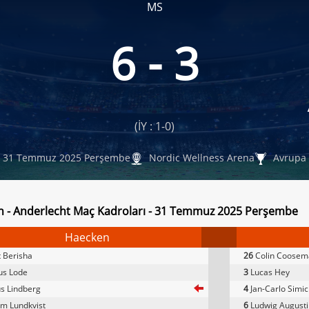
MS
6 - 3
(İY : 1-0)
31 Temmuz 2025 Perşembe
Nordic Wellness Arena
Avrupa 
 - Anderlecht Maç Kadroları - 31 Temmuz 2025 Perşembe
Haecken
t Berisha
26
Colin Coosem
us Lode
3
Lucas Hey
us Lindberg
4
Jan-Carlo Simic
m Lundkvist
6
Ludwig August