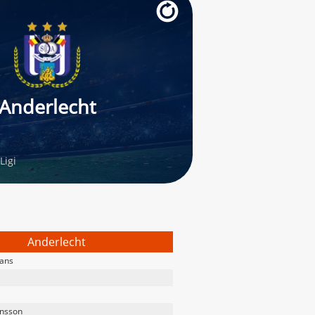
Anderlecht
Ligi
Anderlecht
ans
insson