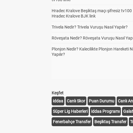
Hradec Kralove Beşiktaş maçı şifresiz tv100 i
Hradec Kralove BJK link
Trivela Nedir? Trivela Vuruşu Nasıl Yapılır?
Röveşata Nedir? Röveşata Vuruşu Nasıl Yapı
Plonjon Nedir? Kalecilikte Plonjon Hareketi N
Yapılır?
Keşfet
iddaa
Canlı Skor
Puan Durumu
Canlı An
Süper Lig Haberleri
iddaa Programı
Gala
Fenerbahçe Transfer
Beşiktaş Transfer
T