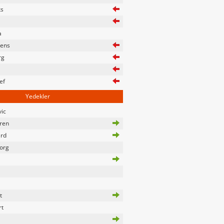
ks
a
kens
rg
ef
Yedekler
vic
ren
rd
org
t
rt