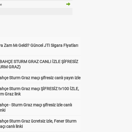
te
a Zam Mı Geldi? Güncel JTI Sigara Fiyatları
BAHÇE STURM GRAZ CANLI İZLE ŞİFRESİZ
TURM GRAZ)
hçe Sturm Graz maçı şifresiz canlı yayın izle
ahçe Sturm Graz maçı ŞİFRESİZ tv100 İZLE,
rm Graz link
hçe - Sturm Graz maçı şifresiz izle canlı
inki
hçe Sturm Graz ücretsiz izle, Fener Sturm
çı canlı linki