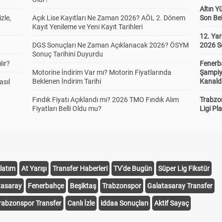
Altın Y
zle,
Açık Lise Kayıtları Ne Zaman 2026? AÖL 2. Dönem
Son Bek
Kayıt Yenileme ve Yeni Kayıt Tarihleri
12. Yar
DGS Sonuçları Ne Zaman Açıklanacak 2026? ÖSYM
2026 S
Sonuç Tarihini Duyurdu
lır?
Fenerb
Motorine İndirim Var mı? Motorin Fiyatlarında
Şampiy
Beklenen İndirim Tarihi
Kanald
asıl
Fındık Fiyatı Açıklandı mı? 2026 TMO Fındık Alım
Trabzo
Fiyatları Belli Oldu mu?
Ligi Pla
latım
At Yarışı
Transfer Haberleri
TV'de Bugün
Süper Lig Fikstür
tasaray
Fenerbahçe
Beşiktaş
Trabzonspor
Galatasaray Transfer
rabzonspor Transfer
Canlı İzle
iddaa Sonuçları
Aktif Sayaç