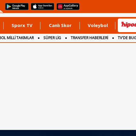
Sporx TV
Canlı Skor
Voleybol
OL MİLLİ TAKIMLAR
SÜPER LİG
TRANSFER HABERLERİ
TV'DE BU