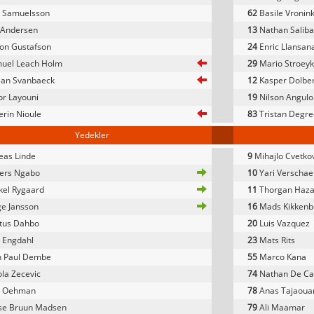
e Samuelsson
62
Basile Vronin
 Andersen
13
Nathan Saliba
on Gustafson
24
Enric Llansan
uel Leach Holm
29
Mario Stroey
ian Svanbaeck
12
Kasper Dolbe
r Layouni
19
Nilson Angulo
rin Nioule
83
Tristan Degre
Yedekler
as Linde
9
Mihajlo Cvetko
ers Ngabo
10
Yari Verschae
kel Rygaard
11
Thorgan Haza
e Jansson
16
Mads Kikkenb
tus Dahbo
20
Luis Vazquez
 Engdahl
23
Mats Rits
n Paul Dembe
55
Marco Kana
la Zecevic
74
Nathan De Ca
ip Oehman
78
Anas Tajaoua
se Bruun Madsen
79
Ali Maamar