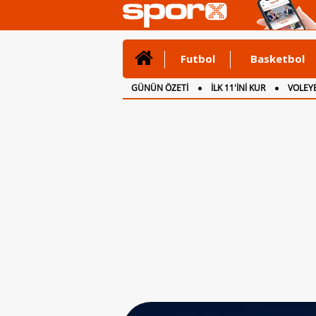
Futbol
Basketbol
GÜNÜN ÖZETİ
İLK 11'İNİ KUR
VOLEYB
CANLI ANLATIM
İNGİLTERE