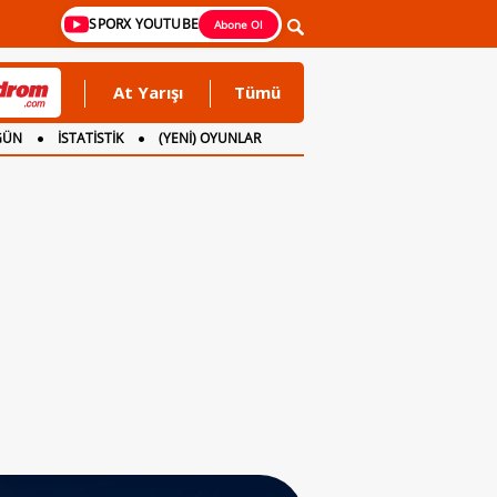
SPORX YOUTUBE
Abone Ol
At Yarışı
Tümü
GÜN
İSTATİSTİK
(YENİ) OYUNLAR