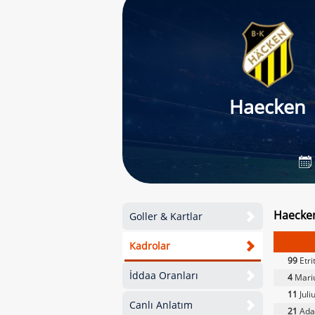
Haecken
Haecken
Goller & Kartlar
Kadrolar
99
Etri
İddaa Oranları
4
Mari
11
Juli
Canlı Anlatım
21
Ada