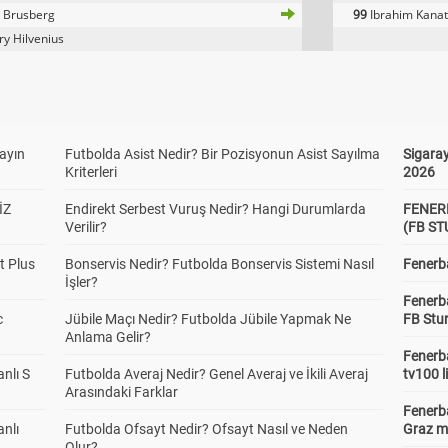
 Brusberg
99
Ibrahim Kana
y Hilvenius
yayın
Futbolda Asist Nedir? Bir Pozisyonun Asist Sayılma
Sigaray
Kriterleri
2026
İZ
Endirekt Serbest Vuruş Nedir? Hangi Durumlarda
FENER
Verilir?
(FB S
t Plus
Bonservis Nedir? Futbolda Bonservis Sistemi Nasıl
Fenerba
İşler?
Fenerb
c
Jübile Maçı Nedir? Futbolda Jübile Yapmak Ne
FB Stu
Anlama Gelir?
Fenerba
anlı S
Futbolda Averaj Nedir? Genel Averaj ve İkili Averaj
tv100 l
Arasındaki Farklar
Fenerba
anlı
Futbolda Ofsayt Nedir? Ofsayt Nasıl ve Neden
Graz ma
Olur?