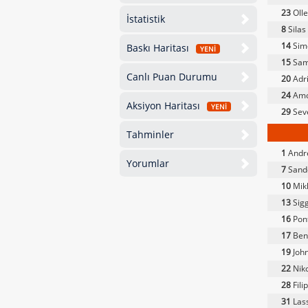
23
Oll
İstatistik
8
Silas
14
Sim
Baskı Haritası
YENİ
15
Sam
Canlı Puan Durumu
20
Adr
24
Amo
Aksiyon Haritası
YENİ
29
Seve
Tahminler
1
Andre
Yorumlar
7
Sand
10
Mik
13
Sigg
16
Pon
17
Ben
19
Joh
22
Niko
28
Fil
31
Las