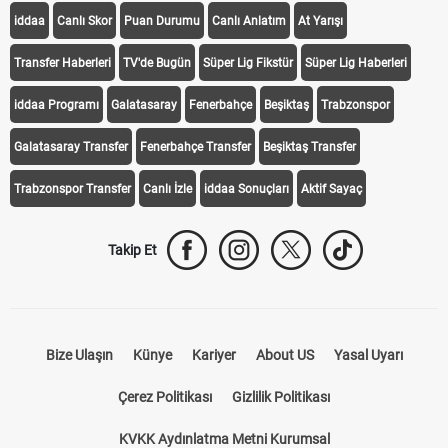
iddaa
Canlı Skor
Puan Durumu
Canlı Anlatım
At Yarışı
Transfer Haberleri
TV'de Bugün
Süper Lig Fikstür
Süper Lig Haberleri
iddaa Programı
Galatasaray
Fenerbahçe
Beşiktaş
Trabzonspor
Galatasaray Transfer
Fenerbahçe Transfer
Beşiktaş Transfer
Trabzonspor Transfer
Canlı İzle
iddaa Sonuçları
Aktif Sayaç
Takip Et
Bize Ulaşın
Künye
Kariyer
About US
Yasal Uyarı
Çerez Politikası
Gizlilik Politikası
KVKK Aydınlatma Metni Kurumsal