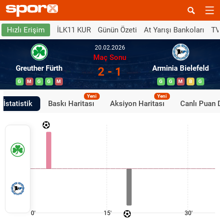
İLK11 KUR
Günün Özeti
At Yarışı Bankoları
TV
Hızlı Erişim
20.02.2026
Maç Sonu
Greuther Fürth
Arminia Bielefeld
2 - 1
G
M
G
G
M
G
G
M
B
G
Yeni
Yeni
İstatistik
Baskı Haritası
Aksiyon Haritası
Canlı Puan
0'
15'
30'