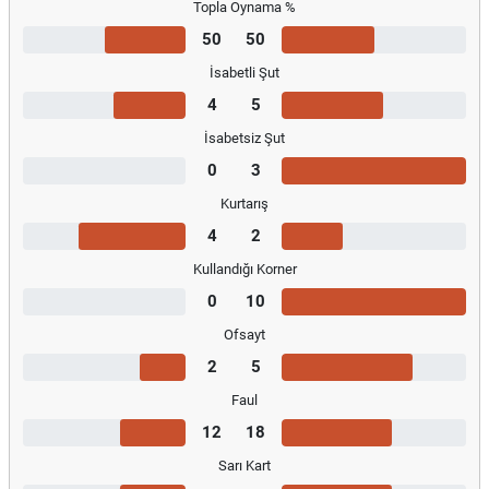
Topla Oynama %
50
50
İsabetli Şut
4
5
İsabetsiz Şut
0
3
Kurtarış
4
2
Kullandığı Korner
0
10
Ofsayt
2
5
Faul
12
18
Sarı Kart