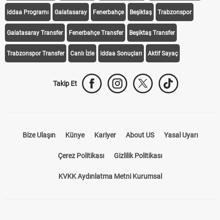
iddaa Programı
Galatasaray
Fenerbahçe
Beşiktaş
Trabzonspor
Galatasaray Transfer
Fenerbahçe Transfer
Beşiktaş Transfer
Trabzonspor Transfer
Canlı İzle
iddaa Sonuçları
Aktif Sayaç
Takip Et
Bize Ulaşın
Künye
Kariyer
About US
Yasal Uyarı
Çerez Politikası
Gizlilik Politikası
KVKK Aydınlatma Metni Kurumsal