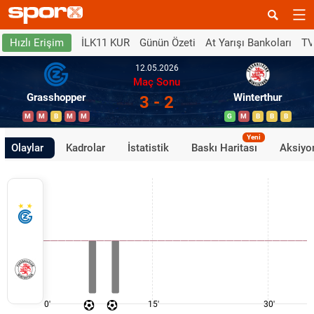
İLK11 KUR
Günün Özeti
At Yarışı Bankoları
TV
Hızlı Erişim
12.05.2026
Maç Sonu
Grasshopper
Winterthur
3 - 2
M
M
B
M
M
G
M
B
B
B
Yeni
Olaylar
Kadrolar
İstatistik
Baskı Haritası
Aksiyon
0'
15'
30'