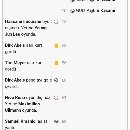
GOL!
Pajtim Kasami
10'
Hassane Imourane
oyun
18'
dışında. Yerine
Young-
Jun Lee
oyunda.
Dirk Abels
sarı kart
28'
gördü
Tim Meyer
sarı kart
56'
gördü
Dirk Abels
penaltıyı gole
60'
çevirdi.
Nico Rissi
oyun dışında.
61'
Yerine
Maximilian
Ullmann
oyunda.
Samuel Krasniqi
asist
63'
yaptı.