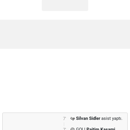
Silvan Sidler
asist yaptı.
7'
GOL!
Pajtim Kasami
7'