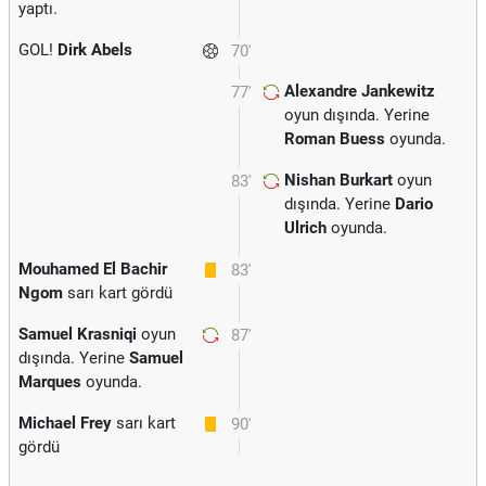
yaptı.
GOL!
Dirk Abels
70'
Alexandre Jankewitz
77'
oyun dışında. Yerine
Roman Buess
oyunda.
Nishan Burkart
oyun
83'
dışında. Yerine
Dario
Ulrich
oyunda.
Mouhamed El Bachir
83'
Ngom
sarı kart gördü
Samuel Krasniqi
oyun
87'
dışında. Yerine
Samuel
Marques
oyunda.
Michael Frey
sarı kart
90'
gördü