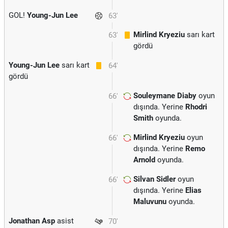
GOL!
Young-Jun Lee
63'
Mirlind Kryeziu
sarı kart
63'
gördü
Young-Jun Lee
sarı kart
64'
gördü
Souleymane Diaby
oyun
66'
dışında. Yerine
Rhodri
Smith
oyunda.
Mirlind Kryeziu
oyun
66'
dışında. Yerine
Remo
Arnold
oyunda.
Silvan Sidler
oyun
66'
dışında. Yerine
Elias
Maluvunu
oyunda.
Jonathan Asp
asist
70'