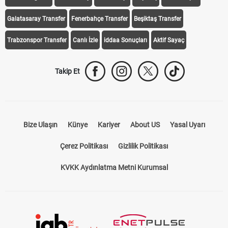
Galatasaray Transfer
Fenerbahçe Transfer
Beşiktaş Transfer
Trabzonspor Transfer
Canlı İzle
iddaa Sonuçları
Aktif Sayaç
Takip Et
Bize Ulaşın
Künye
Kariyer
About US
Yasal Uyarı
Çerez Politikası
Gizlilik Politikası
KVKK Aydınlatma Metni Kurumsal