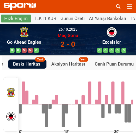
İLK11 KUR
Günün Özeti
At Yarışı Bankoları
TV
Hızlı Erişim
26.10.2025
Maç Sonu
Go Ahead Eagles
Excelsior
2 - 0
G
G
M
M
G
G
G
G
G
G
Yeni
Yeni
ik
Baskı Haritası
Aksiyon Haritası
Canlı Puan Durumu
0'
15'
30'