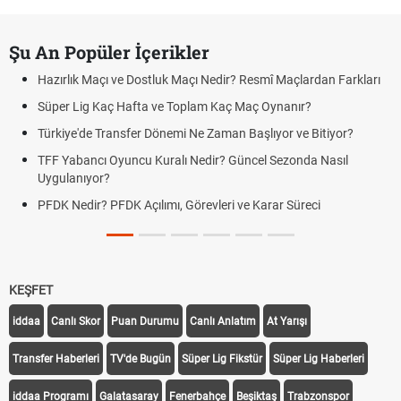
Şu An Popüler İçerikler
Hazırlık Maçı ve Dostluk Maçı Nedir? Resmî Maçlardan Farkları
Süper Lig Kaç Hafta ve Toplam Kaç Maç Oynanır?
Türkiye'de Transfer Dönemi Ne Zaman Başlıyor ve Bitiyor?
TFF Yabancı Oyuncu Kuralı Nedir? Güncel Sezonda Nasıl
Uygulanıyor?
PFDK Nedir? PFDK Açılımı, Görevleri ve Karar Süreci
KEŞFET
iddaa
Canlı Skor
Puan Durumu
Canlı Anlatım
At Yarışı
Transfer Haberleri
TV'de Bugün
Süper Lig Fikstür
Süper Lig Haberleri
iddaa Programı
Galatasaray
Fenerbahçe
Beşiktaş
Trabzonspor