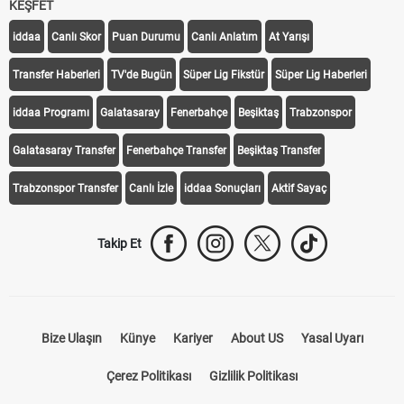
KEŞFET
iddaa
Canlı Skor
Puan Durumu
Canlı Anlatım
At Yarışı
Transfer Haberleri
TV'de Bugün
Süper Lig Fikstür
Süper Lig Haberleri
iddaa Programı
Galatasaray
Fenerbahçe
Beşiktaş
Trabzonspor
Galatasaray Transfer
Fenerbahçe Transfer
Beşiktaş Transfer
Trabzonspor Transfer
Canlı İzle
iddaa Sonuçları
Aktif Sayaç
Takip Et
Bize Ulaşın
Künye
Kariyer
About US
Yasal Uyarı
Çerez Politikası
Gizlilik Politikası