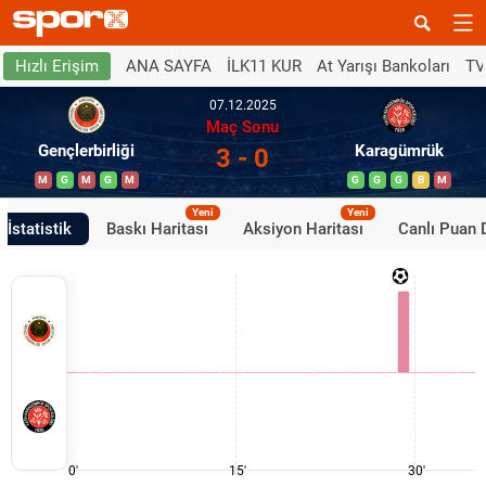
ANA SAYFA
İLK11 KUR
At Yarışı Bankoları
TV
Hızlı Erişim
07.12.2025
Maç Sonu
Gençlerbirliği
Karagümrük
3 - 0
M
G
M
G
M
G
G
G
B
M
Yeni
Yeni
İstatistik
Baskı Haritası
Aksiyon Haritası
Canlı Puan
0'
15'
30'