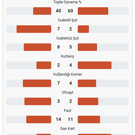
Topla Oynama %
40
60
İsabetli Şut
7
2
İsabetsiz Şut
8
5
Kurtarış
2
4
Kullandığı Korner
7
4
Ofsayt
3
2
Faul
14
11
Sarı Kart