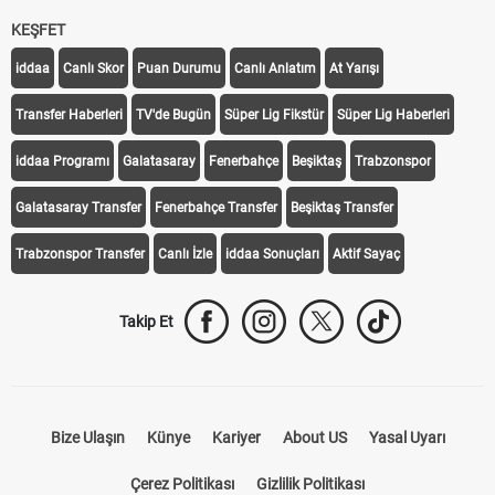
KEŞFET
iddaa
Canlı Skor
Puan Durumu
Canlı Anlatım
At Yarışı
Transfer Haberleri
TV'de Bugün
Süper Lig Fikstür
Süper Lig Haberleri
iddaa Programı
Galatasaray
Fenerbahçe
Beşiktaş
Trabzonspor
Galatasaray Transfer
Fenerbahçe Transfer
Beşiktaş Transfer
Trabzonspor Transfer
Canlı İzle
iddaa Sonuçları
Aktif Sayaç
Takip Et
Bize Ulaşın
Künye
Kariyer
About US
Yasal Uyarı
Çerez Politikası
Gizlilik Politikası