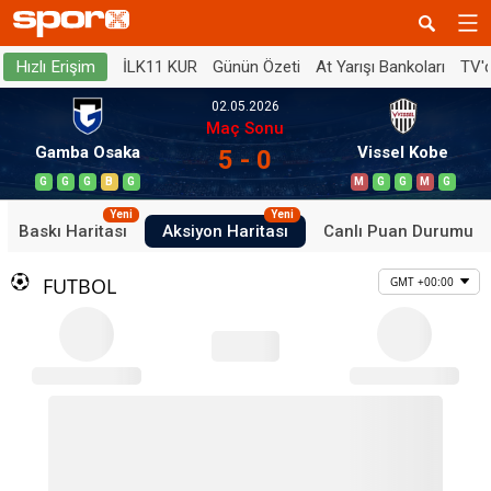
İLK11 KUR
Günün Özeti
At Yarışı Bankoları
TV'
Hızlı Erişim
02.05.2026
Maç Sonu
Gamba Osaka
Vissel Kobe
5 - 0
G
G
G
B
G
M
G
G
M
G
Yeni
Yeni
Baskı Haritası
Aksiyon Haritası
Canlı Puan Durumu
FUTBOL
GMT +00:00