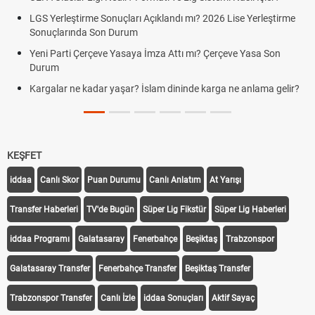
LGS Yerleştirme Sonuçları Açıklandı mı? 2026 Lise Yerleştirme
Sonuçlarında Son Durum
Yeni Parti Çerçeve Yasaya İmza Attı mı? Çerçeve Yasa Son
Durum
Kargalar ne kadar yaşar? İslam dininde karga ne anlama gelir?
KEŞFET
iddaa
Canlı Skor
Puan Durumu
Canlı Anlatım
At Yarışı
Transfer Haberleri
TV'de Bugün
Süper Lig Fikstür
Süper Lig Haberleri
iddaa Programı
Galatasaray
Fenerbahçe
Beşiktaş
Trabzonspor
Galatasaray Transfer
Fenerbahçe Transfer
Beşiktaş Transfer
Trabzonspor Transfer
Canlı İzle
iddaa Sonuçları
Aktif Sayaç