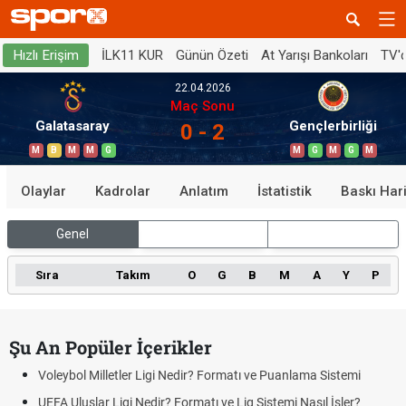
İLK11 KUR
Günün Özeti
At Yarışı Bankoları
TV'
Hızlı Erişim
22.04.2026
Maç Sonu
Galatasaray
Gençlerbirliği
0 - 2
M
B
M
M
G
M
G
M
G
M
Olaylar
Kadrolar
Anlatım
İstatistik
Baskı Hari
Genel
İç Saha
Dış Saha
Sıra
Takım
O
G
B
M
A
Y
P
Şu An Popüler İçerikler
Voleybol Milletler Ligi Nedir? Formatı ve Puanlama Sistemi
UEFA Uluslar Ligi Nedir? Formatı ve Lig Sistemi Nasıl İşler?