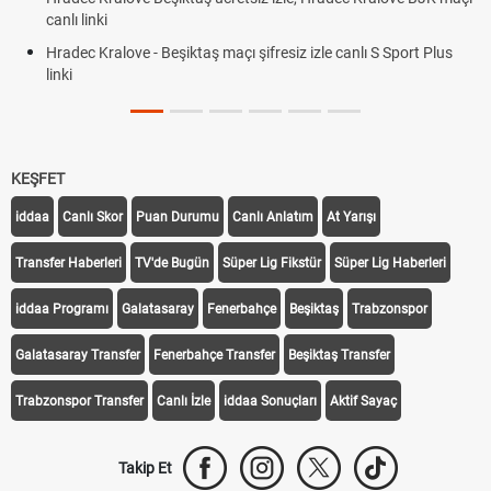
canlı linki
Hradec Kralove - Beşiktaş maçı şifresiz izle canlı S Sport Plus
linki
KEŞFET
iddaa
Canlı Skor
Puan Durumu
Canlı Anlatım
At Yarışı
Transfer Haberleri
TV'de Bugün
Süper Lig Fikstür
Süper Lig Haberleri
iddaa Programı
Galatasaray
Fenerbahçe
Beşiktaş
Trabzonspor
Galatasaray Transfer
Fenerbahçe Transfer
Beşiktaş Transfer
Trabzonspor Transfer
Canlı İzle
iddaa Sonuçları
Aktif Sayaç
Takip Et