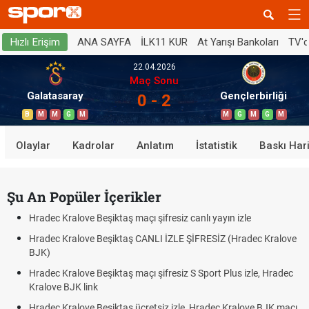
ANA SAYFA
İLK11 KUR
At Yarışı Bankoları
TV'
Hızlı Erişim
22.04.2026
Maç Sonu
Galatasaray
Gençlerbirliği
0 - 2
B
M
M
G
M
M
G
M
G
M
Olaylar
Kadrolar
Anlatım
İstatistik
Baskı Hari
Şu An Popüler İçerikler
Hradec Kralove Beşiktaş maçı şifresiz canlı yayın izle
Hradec Kralove Beşiktaş CANLI İZLE ŞİFRESİZ (Hradec Kralove
BJK)
Hradec Kralove Beşiktaş maçı şifresiz S Sport Plus izle, Hradec
Kralove BJK link
Hradec Kralove Beşiktaş ücretsiz izle, Hradec Kralove BJK maçı