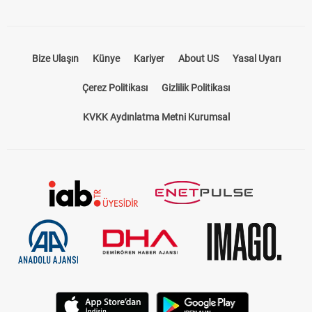
Bize Ulaşın
Künye
Kariyer
About US
Yasal Uyarı
Çerez Politikası
Gizlilik Politikası
KVKK Aydınlatma Metni Kurumsal