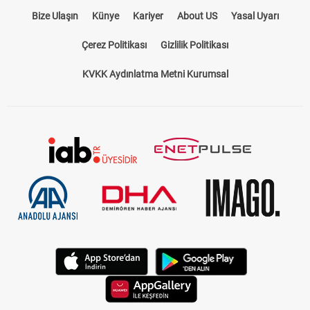
Bize Ulaşın
Künye
Kariyer
About US
Yasal Uyarı
Çerez Politikası
Gizlilik Politikası
KVKK Aydınlatma Metni Kurumsal