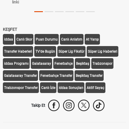
linki
KEŞFET
iddaa
Canlı Skor
Puan Durumu
Canlı Anlatım
At Yarışı
Transfer Haberleri
TV'de Bugün
Süper Lig Fikstür
Süper Lig Haberleri
iddaa Programı
Galatasaray
Fenerbahçe
Beşiktaş
Trabzonspor
Galatasaray Transfer
Fenerbahçe Transfer
Beşiktaş Transfer
Trabzonspor Transfer
Canlı İzle
iddaa Sonuçları
Aktif Sayaç
Takip Et