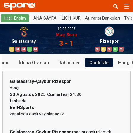
ANA SAYFA
İLK11 KUR
At Yarışı Bankoları
TV'
Hızlı Erişim
30.08.2025
Maç Sonu
Galatasaray
Rizespor
3 - 1
B
M
M
G
M
M
B
M
G
M
rumu
İddaa Oranları
Tahminler
Canlı İzle
Hangi 
Galatasaray-Çaykur Rizespor
maçı
30 Ağustos 2025 Cumartesi 21:30
tarihinde
BeINSports
kanalında canlı yayınlanacak.
Galatasaray-Çaykur Rizespor
maçını canlı izlemek