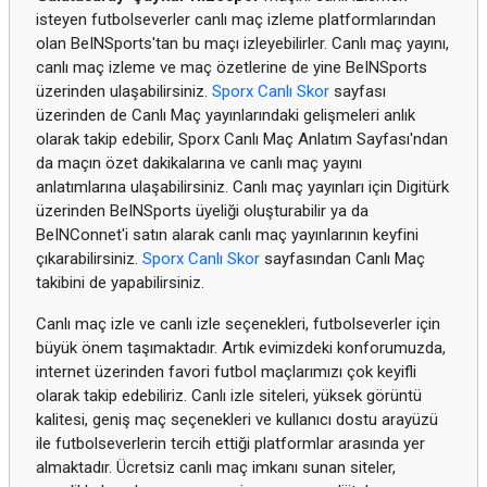
isteyen futbolseverler canlı maç izleme platformlarından
olan BeINSports'tan bu maçı izleyebilirler. Canlı maç yayını,
canlı maç izleme ve maç özetlerine de yine BeINSports
üzerinden ulaşabilirsiniz.
Sporx Canlı Skor
sayfası
üzerinden de Canlı Maç yayınlarındaki gelişmeleri anlık
olarak takip edebilir, Sporx Canlı Maç Anlatım Sayfası'ndan
da maçın özet dakikalarına ve canlı maç yayını
anlatımlarına ulaşabilirsiniz. Canlı maç yayınları için Digitürk
üzerinden BeINSports üyeliği oluşturabilir ya da
BeINConnet'i satın alarak canlı maç yayınlarının keyfini
çıkarabilirsiniz.
Sporx Canlı Skor
sayfasından Canlı Maç
takibini de yapabilirsiniz.
Canlı maç izle ve canlı izle seçenekleri, futbolseverler için
büyük önem taşımaktadır. Artık evimizdeki konforumuzda,
internet üzerinden favori futbol maçlarımızı çok keyifli
olarak takip edebiliriz. Canlı izle siteleri, yüksek görüntü
kalitesi, geniş maç seçenekleri ve kullanıcı dostu arayüzü
ile futbolseverlerin tercih ettiği platformlar arasında yer
almaktadır. Ücretsiz canlı maç imkanı sunan siteler,