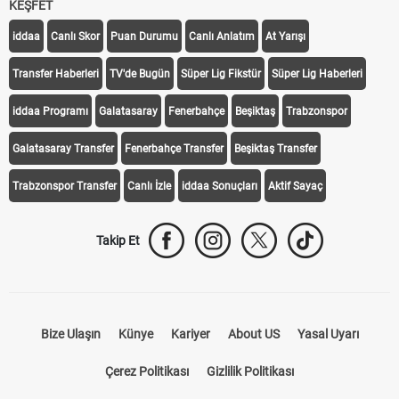
KEŞFET
iddaa
Canlı Skor
Puan Durumu
Canlı Anlatım
At Yarışı
Transfer Haberleri
TV'de Bugün
Süper Lig Fikstür
Süper Lig Haberleri
iddaa Programı
Galatasaray
Fenerbahçe
Beşiktaş
Trabzonspor
Galatasaray Transfer
Fenerbahçe Transfer
Beşiktaş Transfer
Trabzonspor Transfer
Canlı İzle
iddaa Sonuçları
Aktif Sayaç
Takip Et
Bize Ulaşın
Künye
Kariyer
About US
Yasal Uyarı
Çerez Politikası
Gizlilik Politikası