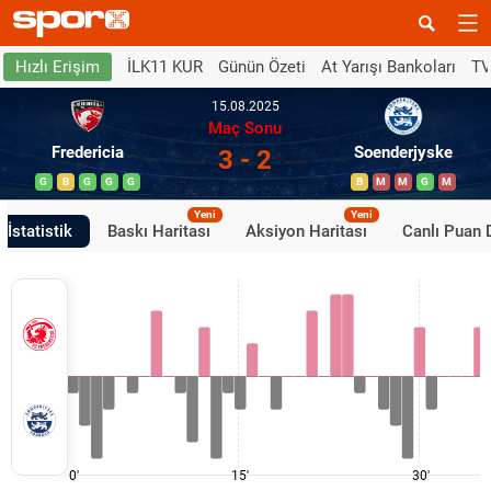
İLK11 KUR
Günün Özeti
At Yarışı Bankoları
TV
Hızlı Erişim
15.08.2025
Maç Sonu
Fredericia
Soenderjyske
3 - 2
G
B
G
G
G
B
M
M
G
M
Yeni
Yeni
İstatistik
Baskı Haritası
Aksiyon Haritası
Canlı Puan
0'
15'
30'