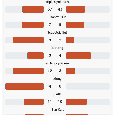
Topla Oynama %
57
43
İsabetli Şut
7
5
İsabetsiz Şut
9
2
Kurtarış
3
4
Kullandığı Korner
12
3
Ofsayt
4
0
Faul
11
10
Sarı Kart