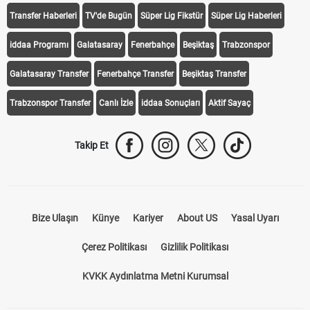
Transfer Haberleri
TV'de Bugün
Süper Lig Fikstür
Süper Lig Haberleri
iddaa Programı
Galatasaray
Fenerbahçe
Beşiktaş
Trabzonspor
Galatasaray Transfer
Fenerbahçe Transfer
Beşiktaş Transfer
Trabzonspor Transfer
Canlı İzle
iddaa Sonuçları
Aktif Sayaç
Takip Et
Bize Ulaşın
Künye
Kariyer
About US
Yasal Uyarı
Çerez Politikası
Gizlilik Politikası
KVKK Aydınlatma Metni Kurumsal