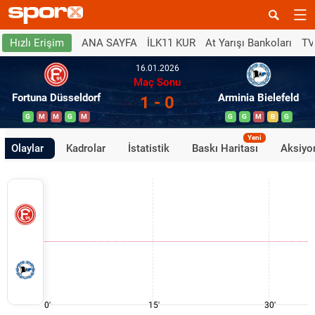
ANA SAYFA
İLK11 KUR
At Yarışı Bankoları
TV
Hızlı Erişim
16.01.2026
Maç Sonu
Fortuna Düsseldorf
Arminia Bielefeld
1 - 0
G
M
M
G
M
G
G
M
B
G
Yeni
Olaylar
Kadrolar
İstatistik
Baskı Haritası
Aksiyon
0'
15'
30'