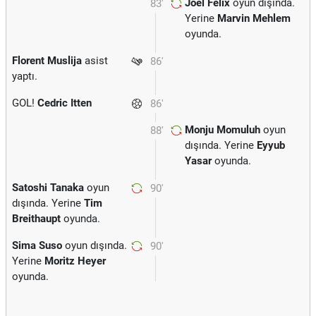
Joel Felix
oyun dışında.
83'
Yerine
Marvin Mehlem
oyunda.
Florent Muslija
asist
86'
yaptı.
GOL!
Cedric Itten
86'
Monju Momuluh
oyun
88'
dışında. Yerine
Eyyub
Yasar
oyunda.
Satoshi Tanaka
oyun
90'
dışında. Yerine
Tim
Breithaupt
oyunda.
Sima Suso
oyun dışında.
90'
Yerine
Moritz Heyer
oyunda.