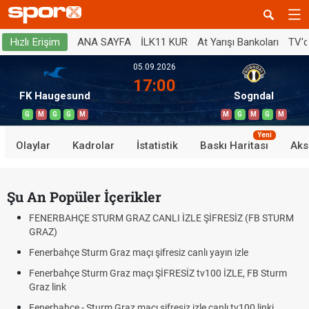
ANA SAYFA
İLK11 KUR
At Yarışı Bankoları
TV'
Hızlı Erişim
05.09.2026
17:00
FK Haugesund
Sogndal
G
M
G
G
M
M
G
M
G
M
Yeni
Olaylar
Kadrolar
İstatistik
Baskı Haritası
Aks
Şu An Popüler İçerikler
FENERBAHÇE STURM GRAZ CANLI İZLE ŞİFRESİZ (FB STURM
GRAZ)
Fenerbahçe Sturm Graz maçı şifresiz canlı yayın izle
Fenerbahçe Sturm Graz maçı ŞİFRESİZ tv100 İZLE, FB Sturm
Graz link
Fenerbahçe - Sturm Graz maçı şifresiz izle canlı tv100 linki