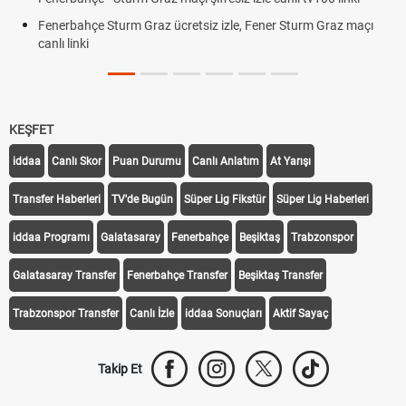
Fenerbahçe Sturm Graz ücretsiz izle, Fener Sturm Graz maçı
canlı linki
KEŞFET
iddaa
Canlı Skor
Puan Durumu
Canlı Anlatım
At Yarışı
Transfer Haberleri
TV'de Bugün
Süper Lig Fikstür
Süper Lig Haberleri
iddaa Programı
Galatasaray
Fenerbahçe
Beşiktaş
Trabzonspor
Galatasaray Transfer
Fenerbahçe Transfer
Beşiktaş Transfer
Trabzonspor Transfer
Canlı İzle
iddaa Sonuçları
Aktif Sayaç
Takip Et