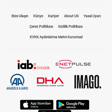
Bize Ulaşın
Künye
Kariyer
About US
Yasal Uyarı
Çerez Politikası
Gizlilik Politikası
KVKK Aydınlatma Metni Kurumsal