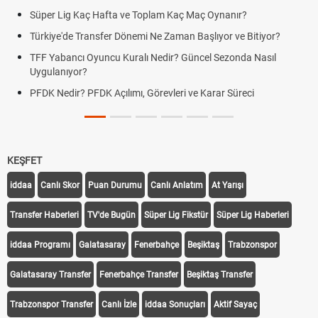
Süper Lig Kaç Hafta ve Toplam Kaç Maç Oynanır?
Türkiye'de Transfer Dönemi Ne Zaman Başlıyor ve Bitiyor?
TFF Yabancı Oyuncu Kuralı Nedir? Güncel Sezonda Nasıl
Uygulanıyor?
PFDK Nedir? PFDK Açılımı, Görevleri ve Karar Süreci
KEŞFET
iddaa
Canlı Skor
Puan Durumu
Canlı Anlatım
At Yarışı
Transfer Haberleri
TV'de Bugün
Süper Lig Fikstür
Süper Lig Haberleri
iddaa Programı
Galatasaray
Fenerbahçe
Beşiktaş
Trabzonspor
Galatasaray Transfer
Fenerbahçe Transfer
Beşiktaş Transfer
Trabzonspor Transfer
Canlı İzle
iddaa Sonuçları
Aktif Sayaç