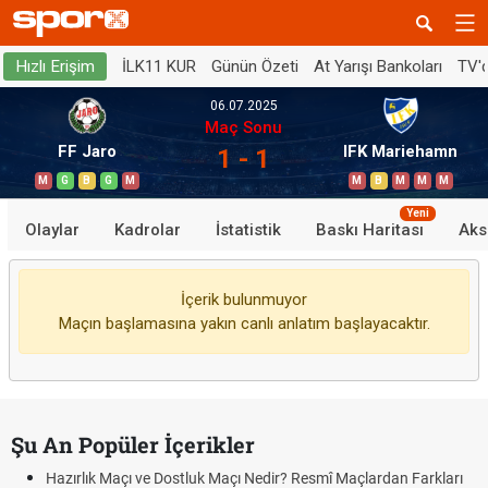
İLK11 KUR
Günün Özeti
At Yarışı Bankoları
TV'
Hızlı Erişim
06.07.2025
Maç Sonu
FF Jaro
IFK Mariehamn
1 - 1
M
G
B
G
M
M
B
M
M
M
Yeni
Olaylar
Kadrolar
İstatistik
Baskı Haritası
Aks
İçerik bulunmuyor
Maçın başlamasına yakın canlı anlatım başlayacaktır.
Şu An Popüler İçerikler
Hazırlık Maçı ve Dostluk Maçı Nedir? Resmî Maçlardan Farkları