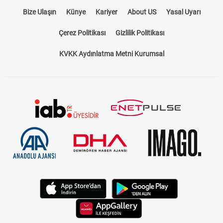
Bize Ulaşın
Künye
Kariyer
About US
Yasal Uyarı
Çerez Politikası
Gizlilik Politikası
KVKK Aydınlatma Metni Kurumsal