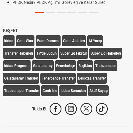
PFDK Nedir? PFDK Açılımı, Görevleri ve Karar Süreci
KEŞFET
iddaa
Canlı Skor
Puan Durumu
Canlı Anlatım
At Yarışı
Transfer Haberleri
TV'de Bugün
Süper Lig Fikstür
Süper Lig Haberleri
iddaa Programı
Galatasaray
Fenerbahçe
Beşiktaş
Trabzonspor
Galatasaray Transfer
Fenerbahçe Transfer
Beşiktaş Transfer
Trabzonspor Transfer
Canlı İzle
iddaa Sonuçları
Aktif Sayaç
Takip Et