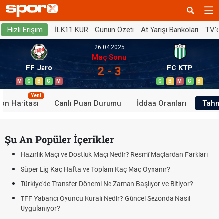
İLK11 KUR
Günün Özeti
At Yarışı Bankoları
TV'
Hızlı Erişim
26.04.2025
Maç Sonu
FF Jaro
FC KTP
2 - 3
M
G
B
G
M
G
B
M
G
B
Yeni
on Haritası
Canlı Puan Durumu
İddaa Oranları
Tahm
Şu An Popüler İçerikler
Hazırlık Maçı ve Dostluk Maçı Nedir? Resmî Maçlardan Farkları
Süper Lig Kaç Hafta ve Toplam Kaç Maç Oynanır?
Türkiye'de Transfer Dönemi Ne Zaman Başlıyor ve Bitiyor?
TFF Yabancı Oyuncu Kuralı Nedir? Güncel Sezonda Nasıl
Uygulanıyor?