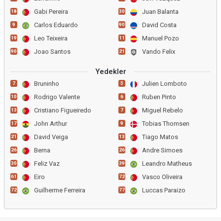
Gabi Pereira
Juan Balanta
18
30
Carlos Eduardo
David Costa
9
90
Leo Teixeira
Manuel Pozo
19
11
Joao Santos
Vando Felix
90
21
Yedekler
Bruninho
Julien Lomboto
7
5
Rodrigo Valente
Ruben Pinto
10
6
Cristiano Figueiredo
Miguel Rebelo
13
7
John Arthur
Tobias Thomsen
17
9
David Veiga
Tiago Matos
21
13
Berna
Andre Simoes
26
26
Feliz Vaz
Leandro Matheus
30
39
Eiro
Vasco Oliveira
61
72
Guilherme Ferreira
Luccas Paraizo
72
77