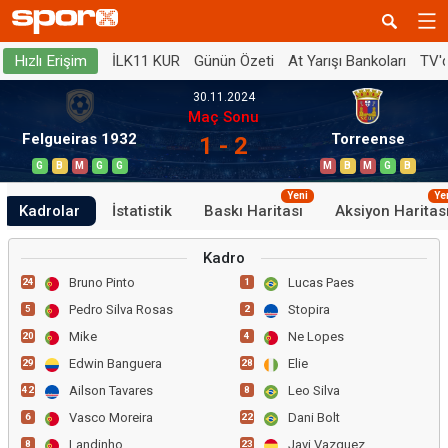
İLK11 KUR
Günün Özeti
At Yarışı Bankoları
TV'
Hızlı Erişim
30.11.2024
Maç Sonu
Felgueiras 1932
Torreense
1 - 2
G
B
M
G
G
M
B
M
G
B
Yeni
Ye
Kadrolar
İstatistik
Baskı Haritası
Aksiyon Haritas
Kadro
Bruno Pinto
Lucas Paes
24
1
Pedro Silva Rosas
Stopira
5
2
Mike
Ne Lopes
20
4
Edwin Banguera
Elie
29
28
Ailson Tavares
Leo Silva
42
8
Vasco Moreira
Dani Bolt
6
22
Landinho
Javi Vazquez
8
23