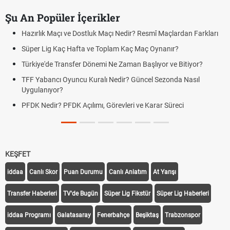
Şu An Popüler İçerikler
Hazırlık Maçı ve Dostluk Maçı Nedir? Resmî Maçlardan Farkları
Süper Lig Kaç Hafta ve Toplam Kaç Maç Oynanır?
Türkiye'de Transfer Dönemi Ne Zaman Başlıyor ve Bitiyor?
TFF Yabancı Oyuncu Kuralı Nedir? Güncel Sezonda Nasıl
Uygulanıyor?
PFDK Nedir? PFDK Açılımı, Görevleri ve Karar Süreci
KEŞFET
iddaa
Canlı Skor
Puan Durumu
Canlı Anlatım
At Yarışı
Transfer Haberleri
TV'de Bugün
Süper Lig Fikstür
Süper Lig Haberleri
iddaa Programı
Galatasaray
Fenerbahçe
Beşiktaş
Trabzonspor