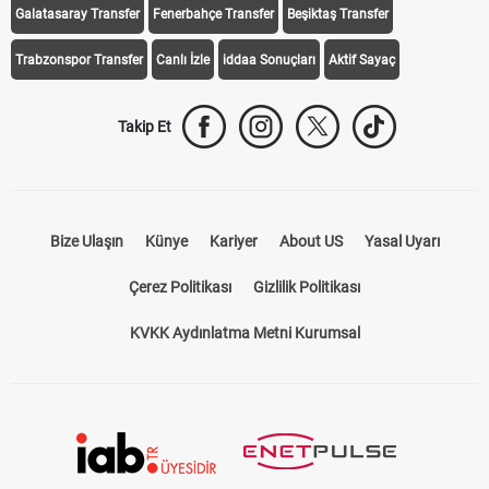
Galatasaray Transfer
Fenerbahçe Transfer
Beşiktaş Transfer
Trabzonspor Transfer
Canlı İzle
iddaa Sonuçları
Aktif Sayaç
Takip Et
Bize Ulaşın
Künye
Kariyer
About US
Yasal Uyarı
Çerez Politikası
Gizlilik Politikası
KVKK Aydınlatma Metni Kurumsal