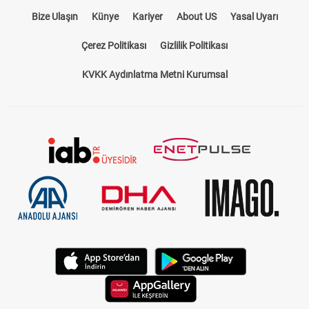
Bize Ulaşın
Künye
Kariyer
About US
Yasal Uyarı
Çerez Politikası
Gizlilik Politikası
KVKK Aydınlatma Metni Kurumsal