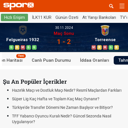
İLK11 KUR
Günün Özeti
At Yarışı Bankoları
TV'
Hızlı Erişim
30.11.2024
Maç Sonu
Felgueiras 1932
Torreense
1 - 2
G
B
M
G
G
M
B
M
G
B
Yeni
on Haritası
Canlı Puan Durumu
İddaa Oranları
Tahm
Şu An Popüler İçerikler
Hazırlık Maçı ve Dostluk Maçı Nedir? Resmî Maçlardan Farkları
Süper Lig Kaç Hafta ve Toplam Kaç Maç Oynanır?
Türkiye'de Transfer Dönemi Ne Zaman Başlıyor ve Bitiyor?
TFF Yabancı Oyuncu Kuralı Nedir? Güncel Sezonda Nasıl
Uygulanıyor?