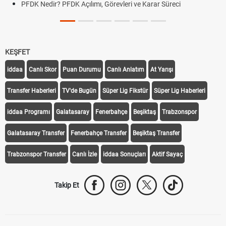
PFDK Nedir? PFDK Açılımı, Görevleri ve Karar Süreci
KEŞFET
iddaa
Canlı Skor
Puan Durumu
Canlı Anlatım
At Yarışı
Transfer Haberleri
TV'de Bugün
Süper Lig Fikstür
Süper Lig Haberleri
iddaa Programı
Galatasaray
Fenerbahçe
Beşiktaş
Trabzonspor
Galatasaray Transfer
Fenerbahçe Transfer
Beşiktaş Transfer
Trabzonspor Transfer
Canlı İzle
iddaa Sonuçları
Aktif Sayaç
Takip Et