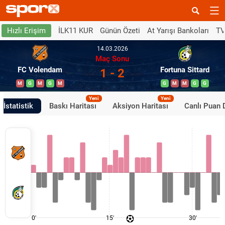
İLK11 KUR
Günün Özeti
At Yarışı Bankoları
TV
Hızlı Erişim
14.03.2026
Maç Sonu
FC Volendam
Fortuna Sittard
1 - 2
M
G
M
G
M
G
M
M
G
G
Yeni
Yeni
İstatistik
Baskı Haritası
Aksiyon Haritası
Canlı Puan
0'
15'
30'