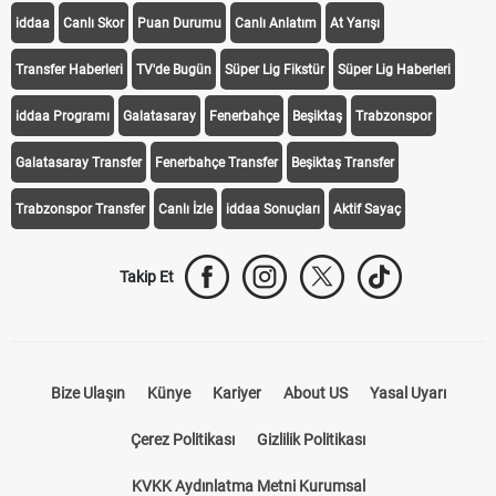
iddaa
Canlı Skor
Puan Durumu
Canlı Anlatım
At Yarışı
Transfer Haberleri
TV'de Bugün
Süper Lig Fikstür
Süper Lig Haberleri
iddaa Programı
Galatasaray
Fenerbahçe
Beşiktaş
Trabzonspor
Galatasaray Transfer
Fenerbahçe Transfer
Beşiktaş Transfer
Trabzonspor Transfer
Canlı İzle
iddaa Sonuçları
Aktif Sayaç
Takip Et
Bize Ulaşın
Künye
Kariyer
About US
Yasal Uyarı
Çerez Politikası
Gizlilik Politikası
KVKK Aydınlatma Metni Kurumsal