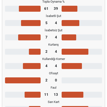
Topla Oynama %
61
39
İsabetli Şut
5
4
İsabetsiz Şut
7
4
Kurtarış
2
4
Kullandığı Korner
4
4
Ofsayt
2
0
Faul
11
13
Sarı Kart