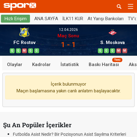
ANA SAYFA
İLK11 KUR
At Yarışı Bankoları
TV'
Hızlı Erişim
12.04.2026
Maç Sonu
FC Rostov
S. Moskova
1 - 1
G
G
M
G
G
G
G
G
M
M
Yeni
Olaylar
Kadrolar
İstatistik
Baskı Haritası
Aks
İçerik bulunmuyor
Maçın başlamasına yakın canlı anlatım başlayacaktır.
Şu An Popüler İçerikler
Futbolda Asist Nedir? Bir Pozisyonun Asist Sayılma Kriterleri