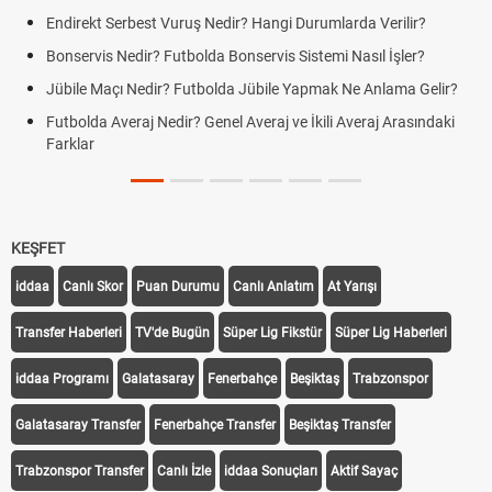
Endirekt Serbest Vuruş Nedir? Hangi Durumlarda Verilir?
Bonservis Nedir? Futbolda Bonservis Sistemi Nasıl İşler?
Jübile Maçı Nedir? Futbolda Jübile Yapmak Ne Anlama Gelir?
Futbolda Averaj Nedir? Genel Averaj ve İkili Averaj Arasındaki
Farklar
KEŞFET
iddaa
Canlı Skor
Puan Durumu
Canlı Anlatım
At Yarışı
Transfer Haberleri
TV'de Bugün
Süper Lig Fikstür
Süper Lig Haberleri
iddaa Programı
Galatasaray
Fenerbahçe
Beşiktaş
Trabzonspor
Galatasaray Transfer
Fenerbahçe Transfer
Beşiktaş Transfer
Trabzonspor Transfer
Canlı İzle
iddaa Sonuçları
Aktif Sayaç