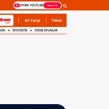
SPORX YOUTUBE
Abone Ol
At Yarışı
Tümü
GÜN
İSTATİSTİK
(YENİ) OYUNLAR