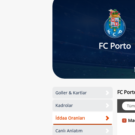
FC Porto
FC Port
Goller & Kartlar
Kadrolar
Tüm
İddaa Oranları
Ma
1
Canlı Anlatım