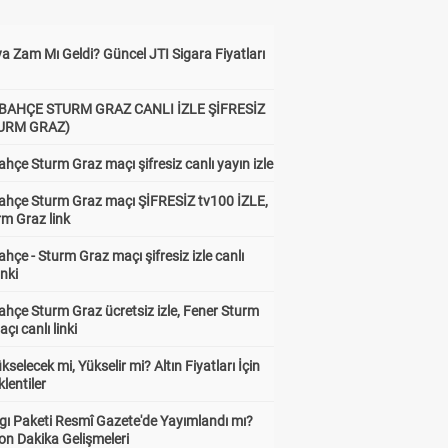
a Zam Mı Geldi? Güncel JTI Sigara Fiyatları
BAHÇE STURM GRAZ CANLI İZLE ŞİFRESİZ
TURM GRAZ)
hçe Sturm Graz maçı şifresiz canlı yayın izle
ahçe Sturm Graz maçı ŞİFRESİZ tv100 İZLE,
rm Graz link
hçe - Sturm Graz maçı şifresiz izle canlı
inki
hçe Sturm Graz ücretsiz izle, Fener Sturm
çı canlı linki
Dep 1
Dep 2
6.51
19.55
ükselecek mi, Yükselir mi? Altın Fiyatları İçin
lentiler
gı Paketi Resmî Gazete'de Yayımlandı mı?
on Dakika Gelişmeleri