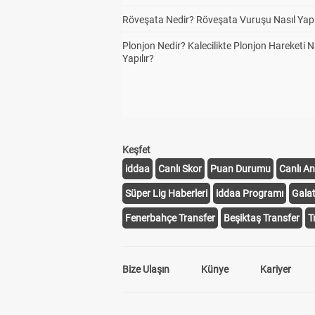
Röveşata Nedir? Röveşata Vuruşu Nasıl Yapı
Han
1
Plonjon Nedir? Kalecilikte Plonjon Hareketi N
Yapılır?
Keşfet
iddaa
Canlı Skor
Puan Durumu
Canlı An
Süper Lig Haberleri
iddaa Programı
Gala
Fenerbahçe Transfer
Beşiktaş Transfer
T
Bize Ulaşın
Künye
Kariyer