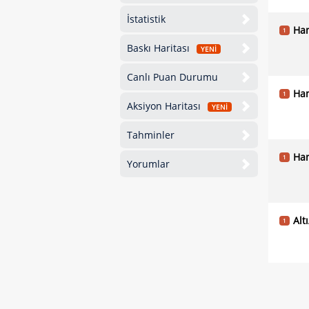
İstatistik
Han
1
Baskı Haritası
YENİ
Canlı Puan Durumu
Han
1
Aksiyon Haritası
YENİ
Tahminler
Han
1
Yorumlar
Alt
1
Alt
1