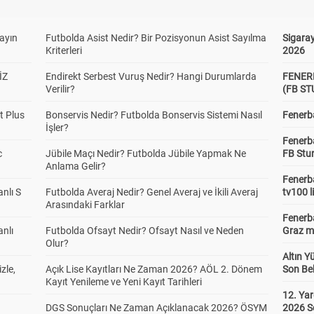
yayın
ı/Üstü 2,5
Futbolda Asist Nedir? Bir Pozisyonun Asist Sayılma
Sigaray
Alt
Üst
Kriterleri
2026
1.83
1.54
İZ
Endirekt Serbest Vuruş Nedir? Hangi Durumlarda
FENER
Verilir?
(FB S
ı/Üstü 3,5
Alt
Üst
t Plus
Bonservis Nedir? Futbolda Bonservis Sistemi Nasıl
Fenerba
1.25
2.53
İşler?
Fenerb
c
Jübile Maçı Nedir? Futbolda Jübile Yapmak Ne
FB Stu
Anlama Gelir?
ı/Üstü 4,5
Alt
Üst
Fenerba
1.00
4.73
anlı S
Futbolda Averaj Nedir? Genel Averaj ve İkili Averaj
tv100 l
Arasındaki Farklar
Fenerba
anlı
Futbolda Ofsayt Nedir? Ofsayt Nasıl ve Neden
Graz ma
gi Takım Kaç Farkla
Ev 3+
Ev 2
Ev 1
Olur?
anır
3.01
3.21
2.71
Altın Y
zle,
Açık Lise Kayıtları Ne Zaman 2026? AÖL 2. Dönem
Son Bek
Dep 3+
0
Kayıt Yenileme ve Yeni Kayıt Tarihleri
35.00
3.14
12. Yar
DGS Sonuçları Ne Zaman Açıklanacak 2026? ÖSYM
2026 S