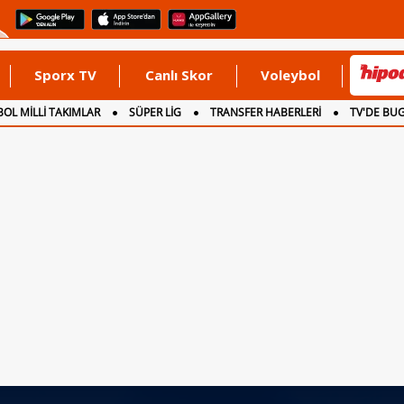
Sporx TV
Canlı Skor
Voleybol
OL MİLLİ TAKIMLAR
SÜPER LİG
TRANSFER HABERLERİ
TV'DE BU