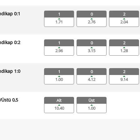
dikap 0:1
1
0
2
1.71
2.76
2.04
dikap 0:2
1
0
2
2.96
3.15
1.28
dikap 1:0
1
0
2
1.00
4.12
9.14
ı/Üstü 0,5
Alt
Üst
10.40
1.00
ı/Üstü 1,5
Alt
Üst
3.60
1.09