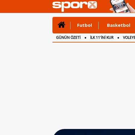
Futbol
Basketbol
GÜNÜN ÖZETİ
İLK 11'İNİ KUR
VOLEYB
CANLI ANLATIM
İNGİLTERE