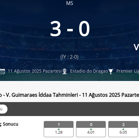
MS
3 - 0
V
(İY : 2-0)
11 Ağustos 2025 Pazartesi
Estadio do Dragao
Premier Li
o - V. Guimaraes İddaa Tahminleri - 11 Ağustos 2025 Pazarte
ü
ç Sonucu
1
0
2
1.28
4.01
6.05