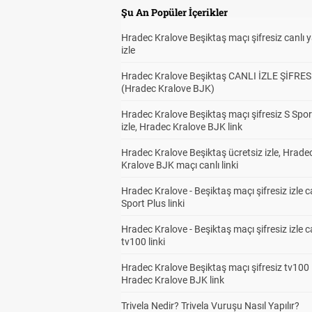
Şu An Popüler İçerikler
Hradec Kralove Beşiktaş maçı şifresiz canlı 
Alt
1
izle
Hradec Kralove Beşiktaş CANLI İZLE ŞİFRES
(Hradec Kralove BJK)
Alt
1
Hradec Kralove Beşiktaş maçı şifresiz S Spor
izle, Hradec Kralove BJK link
Hradec Kralove Beşiktaş ücretsiz izle, Hrade
Kralove BJK maçı canlı linki
Alt
1
Hradec Kralove - Beşiktaş maçı şifresiz izle c
Sport Plus linki
Hradec Kralove - Beşiktaş maçı şifresiz izle c
Han
1
tv100 linki
Kaz
Hradec Kralove Beşiktaş maçı şifresiz tv100 i
Hradec Kralove BJK link
Trivela Nedir? Trivela Vuruşu Nasıl Yapılır?