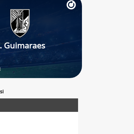
. Guimaraes
g
si