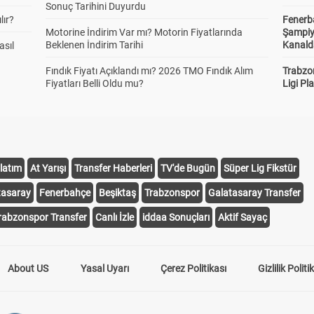
Sonuç Tarihini Duyurdu
lır?
Fenerb
gi Oyuncu Gol Atar
Abascal, R
Aghehowa,
Arcanjo
Motorine İndirim Var mı? Motorin Fiyatlarında
Şampiy
16.10
1.72
6.26
Beklenen İndirim Tarihi
Kanald
asıl
Fındık Fiyatı Açıklandı mı? 2026 TMO Fındık Alım
Trabzo
Fiyatları Belli Oldu mu?
Ligi Pla
Blanco, Fa
Borevkovic
Butzke,
Ad
6.94
16.25
1.00
Costa, Alb
De Jong, L
Dieu
latım
At Yarışı
Transfer Haberleri
TV'de Bugün
Süper Lig Fikstür
Merci
8.01
1.81
4.38
tasaray
Fenerbahçe
Beşiktaş
Trabzonspor
Galatasaray Transfer
rabzonspor Transfer
Canlı İzle
iddaa Sonuçları
Aktif Sayaç
Gomes,
Grujic, Ma
Gul, Deniz
Wil
About US
Yasal Uyarı
Çerez Politikası
Gizlilik Politi
4.25
2.05
3.25