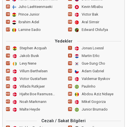
Juho Laehteenmaeki
Kevin Mbabu
25
43
Prince Junior
Victor Bak
10
55
Ibrahim Adel
Aral Simsir
14
58
Lamine Sadio
Edward Chilufya
37
14
Yedekler
Stephen Acquah
Jonas Loessl
15
1
Jakob Busk
Martin Erlic
16
6
Levy Nene
Gue-Sung Cho
17
10
Villum Berthelsen
Adam Gabriel
29
13
Victor Gustafsen
Valdemar Byskov
32
20
Villads Rutkjaer
Paulinho
35
29
Hjalte Boe Rasmussen
Abdou Aziz Ndiaye
40
34
Noah Markmann
Mikel Gogorza
45
41
Malte Heyde
Junior Brumado
47
74
Cezalı / Sakat Bilgileri