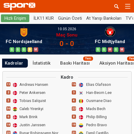
İLK11 KUR
Günün Özeti
At Yarışı Bankoları
TV'
Hızlı Erişim
10.05.2026
Maç Sonu
FC Nordsjaelland
FC Midtjylland
0 - 0
G
G
G
B
M
G
G
M
G
M
Yeni
Yen
Kadrolar
İstatistik
Baskı Haritası
Aksiyon Haritası
Kadro
Andreas Hansen
Elias Olafsson
13
16
Peter Ankersen
Han-Beom Lee
2
3
Tobias Salquist
Ousmane Diao
3
4
Caleb Yirenkyi
Mads Bech
36
22
Mark Brink
Philip Billing
6
8
Justin Janssen
Pedro Bravo
18
19
Runar Robinsoenn Norheim
Denil Castillo
23
21