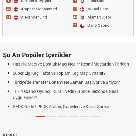
Nicklas Roejkjaer
Franculino
8
7
Araphat Mohammed
Mikael Uhre
20
17
Alexander Lind
Alamari Djabi
11
33
Dario Osorio
11
Şu An Popüler İçerikler
Hazırlık Maçı ve Dostluk Maçı Nedir? Resmî Maçlardan Farkları
Süper Lig Kaç Hafta ve Toplam Kaç Maç Oynanır?
Türkiye'de Transfer Dönemi Ne Zaman Başlıyor ve Bitiyor?
TFF Yabancı Oyuncu Kuralı Nedir? Güncel Sezonda Nasıl
Uygulanıyor?
PFDK Nedir? PFDK Açılımı, Görevleri ve Karar Süreci
KEŞFET