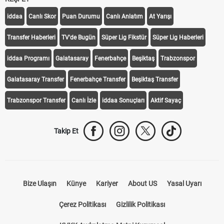
iddaa
Canlı Skor
Puan Durumu
Canlı Anlatım
At Yarışı
Transfer Haberleri
TV'de Bugün
Süper Lig Fikstür
Süper Lig Haberleri
iddaa Programı
Galatasaray
Fenerbahçe
Beşiktaş
Trabzonspor
Galatasaray Transfer
Fenerbahçe Transfer
Beşiktaş Transfer
Trabzonspor Transfer
Canlı İzle
iddaa Sonuçları
Aktif Sayaç
Takip Et
Bize Ulaşın
Künye
Kariyer
About US
Yasal Uyarı
Çerez Politikası
Gizlilik Politikası