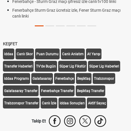
Fenerbahçe - Sturm Graz maçı şifresiz izle canlı tv100 linki
Fenerbahçe Sturm Graz ücretsiz izle, Fener Sturm Graz maçı
canlı linki
KEŞFET
iddaa
Canlı Skor
Puan Durumu
Canlı Anlatım
At Yarışı
Transfer Haberleri
TV'de Bugün
Süper Lig Fikstür
Süper Lig Haberleri
iddaa Programı
Galatasaray
Fenerbahçe
Beşiktaş
Trabzonspor
Galatasaray Transfer
Fenerbahçe Transfer
Beşiktaş Transfer
Trabzonspor Transfer
Canlı İzle
iddaa Sonuçları
Aktif Sayaç