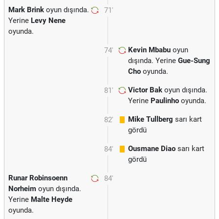
Mark Brink
oyun dışında.
71'
Yerine
Levy Nene
oyunda.
Kevin Mbabu
oyun
74'
dışında. Yerine
Gue-Sung
Cho
oyunda.
Victor Bak
oyun dışında.
81'
Yerine
Paulinho
oyunda.
Mike Tullberg
sarı kart
82'
gördü
Ousmane Diao
sarı kart
84'
gördü
Runar Robinsoenn
84'
Norheim
oyun dışında.
Yerine
Malte Heyde
oyunda.