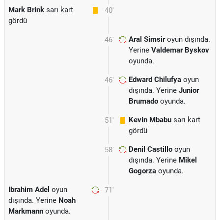
Mark Brink
sarı kart
40'
gördü
Aral Simsir
oyun dışında.
46'
Yerine
Valdemar Byskov
oyunda.
Edward Chilufya
oyun
46'
dışında. Yerine
Junior
Brumado
oyunda.
Kevin Mbabu
sarı kart
51'
gördü
Denil Castillo
oyun
58'
dışında. Yerine
Mikel
Gogorza
oyunda.
Ibrahim Adel
oyun
71'
dışında. Yerine
Noah
Markmann
oyunda.