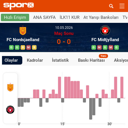
ANA SAYFA
İLK11 KUR
At Yarışı Bankoları
TV
Hızlı Erişim
10.05.2026
Maç Sonu
FC Nordsjaelland
FC Midtjylland
0 - 0
G
G
B
M
B
G
M
G
M
G
Yeni
Olaylar
Kadrolar
İstatistik
Baskı Haritası
Aksiyon
0'
15'
30'