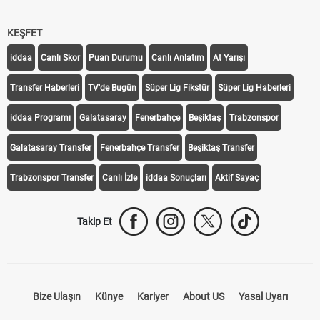
KEŞFET
iddaa
Canlı Skor
Puan Durumu
Canlı Anlatım
At Yarışı
Transfer Haberleri
TV'de Bugün
Süper Lig Fikstür
Süper Lig Haberleri
iddaa Programı
Galatasaray
Fenerbahçe
Beşiktaş
Trabzonspor
Galatasaray Transfer
Fenerbahçe Transfer
Beşiktaş Transfer
Trabzonspor Transfer
Canlı İzle
iddaa Sonuçları
Aktif Sayaç
Takip Et
Bize Ulaşın
Künye
Kariyer
About US
Yasal Uyarı