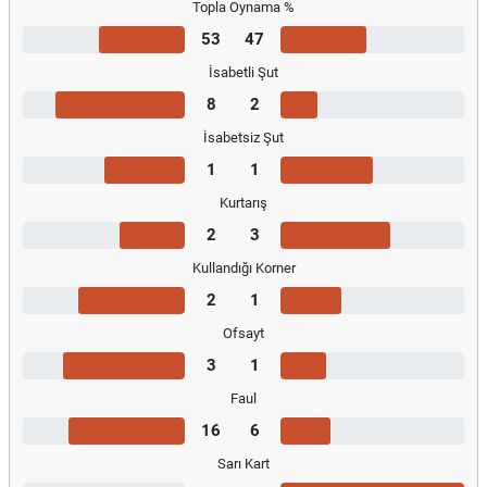
Topla Oynama %
53
47
İsabetli Şut
8
2
İsabetsiz Şut
1
1
Kurtarış
2
3
Kullandığı Korner
2
1
Ofsayt
3
1
Faul
16
6
Sarı Kart