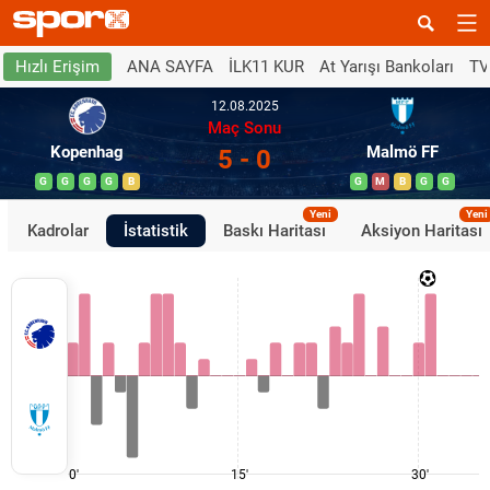
ANA SAYFA
İLK11 KUR
At Yarışı Bankoları
TV
Hızlı Erişim
12.08.2025
Maç Sonu
Kopenhag
Malmö FF
5 - 0
G
G
G
G
B
G
M
B
G
G
Yeni
Yeni
Kadrolar
İstatistik
Baskı Haritası
Aksiyon Haritası
0'
15'
30'