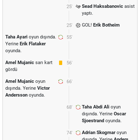
Sead Haksabanovic
asist
25'
yaptı.
GOL!
Erik Botheim
25'
Taha Ayari
oyun dışında.
55'
Yerine
Erik Flataker
oyunda.
Amel Mujanic
sarı kart
56'
gördü
Amel Mujanic
oyun
66'
dışında. Yerine
Victor
Andersson
oyunda.
Taha Abdi Ali
oyun
68'
dışında. Yerine
Oscar
Sjoestrand
oyunda.
Adrian Skogmar
oyun
74'
dışında. Yerine
Anders