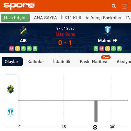
ANA SAYFA
İLK11 KUR
At Yarışı Bankoları
TV
Hızlı Erişim
27.04.2026
Maç Sonu
AIK
Malmö FF
0 - 1
M
B
G
G
G
G
M
B
G
G
Yeni
Olaylar
Kadrolar
İstatistik
Baskı Haritası
Aksiyon
0'
15'
30'