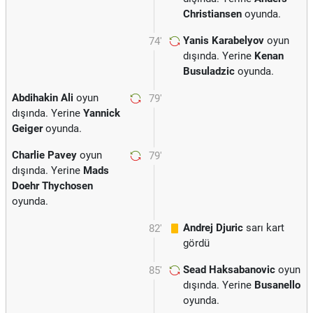
Christiansen
oyunda.
Yanis Karabelyov
oyun
74'
dışında. Yerine
Kenan
Busuladzic
oyunda.
Abdihakin Ali
oyun
79'
dışında. Yerine
Yannick
Geiger
oyunda.
Charlie Pavey
oyun
79'
dışında. Yerine
Mads
Doehr Thychosen
oyunda.
Andrej Djuric
sarı kart
82'
gördü
Sead Haksabanovic
oyun
85'
dışında. Yerine
Busanello
oyunda.