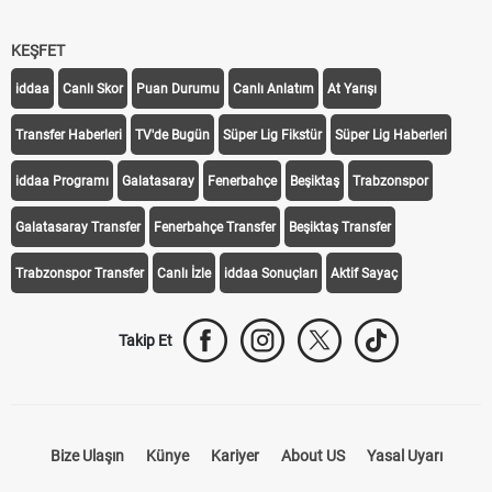
KEŞFET
iddaa
Canlı Skor
Puan Durumu
Canlı Anlatım
At Yarışı
Transfer Haberleri
TV'de Bugün
Süper Lig Fikstür
Süper Lig Haberleri
iddaa Programı
Galatasaray
Fenerbahçe
Beşiktaş
Trabzonspor
Galatasaray Transfer
Fenerbahçe Transfer
Beşiktaş Transfer
Trabzonspor Transfer
Canlı İzle
iddaa Sonuçları
Aktif Sayaç
Takip Et
Bize Ulaşın
Künye
Kariyer
About US
Yasal Uyarı