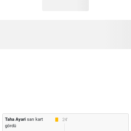
Taha Ayari
sarı kart
24'
gördü