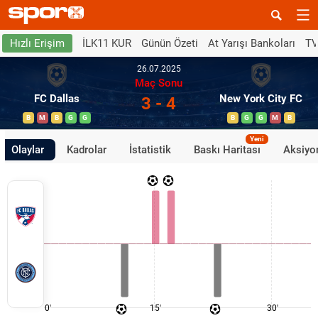
İLK11 KUR
Günün Özeti
At Yarışı Bankoları
TV
Hızlı Erişim
26.07.2025
Maç Sonu
FC Dallas
New York City FC
3 - 4
B
M
B
G
G
B
G
G
M
B
Yeni
Olaylar
Kadrolar
İstatistik
Baskı Haritası
Aksiyon
0'
15'
30'