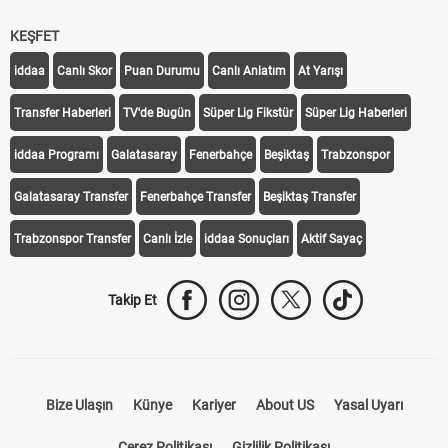
KEŞFET
iddaa
Canlı Skor
Puan Durumu
Canlı Anlatım
At Yarışı
Transfer Haberleri
TV'de Bugün
Süper Lig Fikstür
Süper Lig Haberleri
iddaa Programı
Galatasaray
Fenerbahçe
Beşiktaş
Trabzonspor
Galatasaray Transfer
Fenerbahçe Transfer
Beşiktaş Transfer
Trabzonspor Transfer
Canlı İzle
iddaa Sonuçları
Aktif Sayaç
Takip Et
Bize Ulaşın
Künye
Kariyer
About US
Yasal Uyarı
Çerez Politikası
Gizlilik Politikası