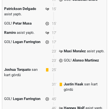
Patrickson Delgado
15'
asist yaptı.
GOL!
Petar Musa
15'
Ramiro
asist yaptı.
17'
GOL!
Logan Farrington
17'
Maxi Moralez
asist yaptı.
23'
GOL!
Alonso Martinez
23'
Joshua Torquato
sarı
25'
kart gördü
Justin Haak
sarı kart
31'
gördü
GOL!
Logan Farrington
45'
Hannes Wolf
asist yaptı.
46'