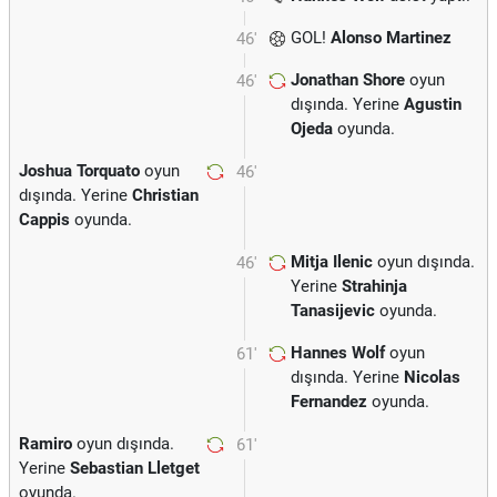
GOL!
Alonso Martinez
46'
Jonathan Shore
oyun
46'
dışında. Yerine
Agustin
Ojeda
oyunda.
Joshua Torquato
oyun
46'
dışında. Yerine
Christian
Cappis
oyunda.
Mitja Ilenic
oyun dışında.
46'
Yerine
Strahinja
Tanasijevic
oyunda.
Hannes Wolf
oyun
61'
dışında. Yerine
Nicolas
Fernandez
oyunda.
Ramiro
oyun dışında.
61'
Yerine
Sebastian Lletget
oyunda.