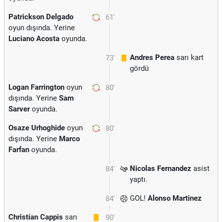
Patrickson Delgado
61'
oyun dışında. Yerine
Luciano Acosta
oyunda.
Andres Perea
sarı kart
73'
gördü
Logan Farrington
oyun
80'
dışında. Yerine
Sam
Sarver
oyunda.
Osaze Urhoghide
oyun
80'
dışında. Yerine
Marco
Farfan
oyunda.
Nicolas Fernandez
asist
84'
yaptı.
GOL!
Alonso Martinez
84'
Christian Cappis
sarı
90'