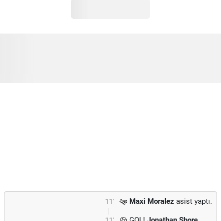
Maxi Moralez
asist yaptı.
11'
GOL!
Jonathan Shore
11'