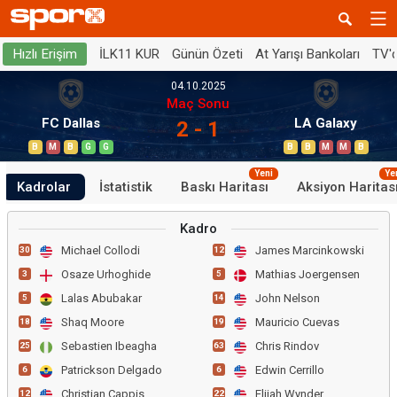
İLK11 KUR
Günün Özeti
At Yarışı Bankoları
TV'
Hızlı Erişim
04.10.2025
Maç Sonu
FC Dallas
LA Galaxy
2 - 1
B
M
B
G
G
B
B
M
M
B
Yeni
Ye
Kadrolar
İstatistik
Baskı Haritası
Aksiyon Haritas
Kadro
Michael Collodi
James Marcinkowski
30
12
Osaze Urhoghide
Mathias Joergensen
3
5
Lalas Abubakar
John Nelson
5
14
Shaq Moore
Mauricio Cuevas
18
19
Sebastien Ibeagha
Chris Rindov
25
63
Patrickson Delgado
Edwin Cerrillo
6
6
Christian Cappis
Elijah Wynder
12
22