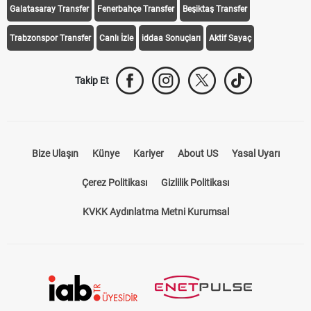
Galatasaray Transfer
Fenerbahçe Transfer
Beşiktaş Transfer
Trabzonspor Transfer
Canlı İzle
iddaa Sonuçları
Aktif Sayaç
Takip Et
Bize Ulaşın
Künye
Kariyer
About US
Yasal Uyarı
Çerez Politikası
Gizlilik Politikası
KVKK Aydınlatma Metni Kurumsal