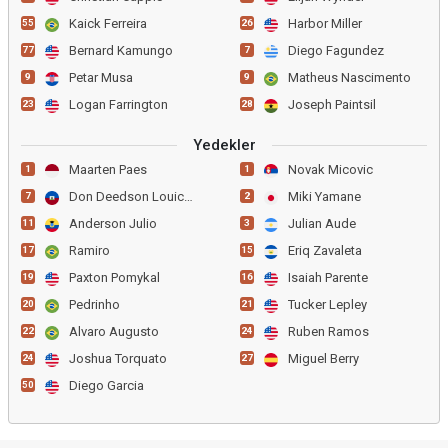
Kaick Ferreira
Harbor Miller
55
26
Bernard Kamungo
Diego Fagundez
77
7
Petar Musa
Matheus Nascimento
9
9
Logan Farrington
Joseph Paintsil
23
28
Yedekler
Maarten Paes
Novak Micovic
1
1
Don Deedson Louicius
Miki Yamane
7
2
Anderson Julio
Julian Aude
11
3
Ramiro
Eriq Zavaleta
17
15
Paxton Pomykal
Isaiah Parente
19
16
Pedrinho
Tucker Lepley
20
21
Alvaro Augusto
Ruben Ramos
22
24
Joshua Torquato
Miguel Berry
24
27
Diego Garcia
50