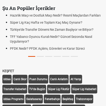
Şu An Popüler İçerikler
Hazırlık Maçı ve Dostluk Maçı Nedir? Resmî Maçlardan Farkları
Süper Lig Kaç Hafta ve Toplam Kaç Maç Oynanır?
Türkiye'de Transfer Dönemi Ne Zaman Başlıyor ve Bitiyor?
TFF Yabancı Oyuncu Kuralı Nedir? Güncel Sezonda Nasıl
Uygulanıyor?
PFDK Nedir? PFDK Açılımı, Görevleri ve Karar Süreci
KEŞFET
iddaa
Canlı Skor
Puan Durumu
Canlı Anlatım
At Yarışı
Transfer Haberleri
TV'de Bugün
Süper Lig Fikstür
Süper Lig Haberleri
iddaa Programı
Galatasaray
Fenerbahçe
Beşiktaş
Trabzonspor