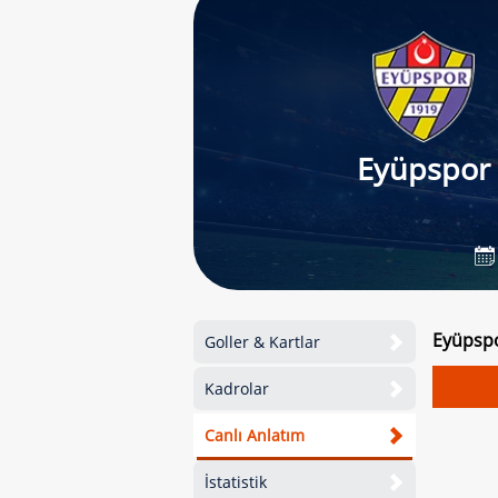
Eyüpspor
Eyüpspo
Goller & Kartlar
Kadrolar
Canlı Anlatım
İstatistik