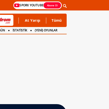
SPORX YOUTUBE
Abone Ol
At Yarışı
Tümü
GÜN
İSTATİSTİK
(YENİ) OYUNLAR