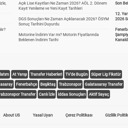
zle,
Açık Lise Kayıtları Ne Zaman 2026? AÖL 2. Dönem
Son Bek
Kayıt Yenileme ve Yeni Kayıt Tarihleri
12. Yar
DGS Sonuçları Ne Zaman Açıklanacak 2026? ÖSYM
2026 S
Sonuç Tarihini Duyurdu
lır?
Fenerb
Motorine İndirim Var mı? Motorin Fiyatlarında
Şampiy
Beklenen İndirim Tarihi
Kanald
latım
At Yarışı
Transfer Haberleri
TV'de Bugün
Süper Lig Fikstür
tasaray
Fenerbahçe
Beşiktaş
Trabzonspor
Galatasaray Transfer
rabzonspor Transfer
Canlı İzle
iddaa Sonuçları
Aktif Sayaç
About US
Yasal Uyarı
Çerez Politikası
Gizlilik Politi