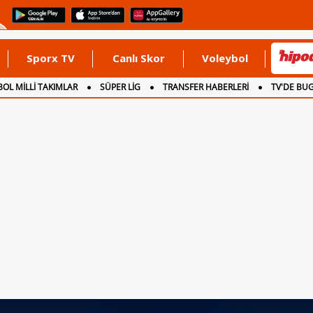
Sporx TV
Canlı Skor
Voleybol
OL MİLLİ TAKIMLAR
SÜPER LİG
TRANSFER HABERLERİ
TV'DE BU