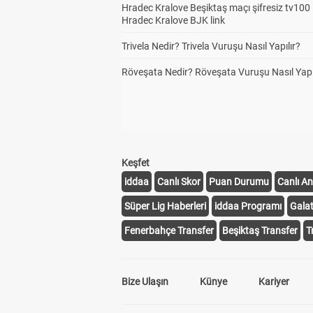
Hradec Kralove Beşiktaş maçı şifresiz tv100 i
Hradec Kralove BJK link
Trivela Nedir? Trivela Vuruşu Nasıl Yapılır?
Röveşata Nedir? Röveşata Vuruşu Nasıl Yapı
Keşfet
iddaa
Canlı Skor
Puan Durumu
Canlı An
Süper Lig Haberleri
iddaa Programı
Gala
Fenerbahçe Transfer
Beşiktaş Transfer
T
Bize Ulaşın
Künye
Kariyer