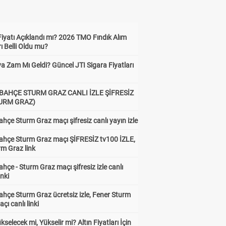
Fiyatı Açıklandı mı? 2026 TMO Fındık Alım
rı Belli Oldu mu?
a Zam Mı Geldi? Güncel JTI Sigara Fiyatları
BAHÇE STURM GRAZ CANLI İZLE ŞİFRESİZ
TURM GRAZ)
hçe Sturm Graz maçı şifresiz canlı yayın izle
ahçe Sturm Graz maçı ŞİFRESİZ tv100 İZLE,
rm Graz link
hçe - Sturm Graz maçı şifresiz izle canlı
inki
hçe Sturm Graz ücretsiz izle, Fener Sturm
çı canlı linki
ükselecek mi, Yükselir mi? Altın Fiyatları İçin