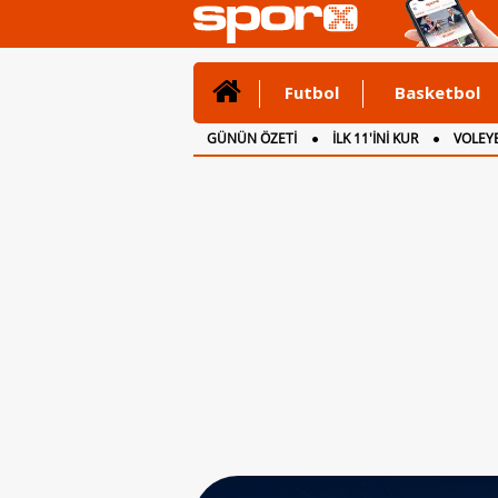
Futbol
Basketbol
GÜNÜN ÖZETİ
İLK 11'İNİ KUR
VOLEYB
CANLI ANLATIM
İNGİLTERE