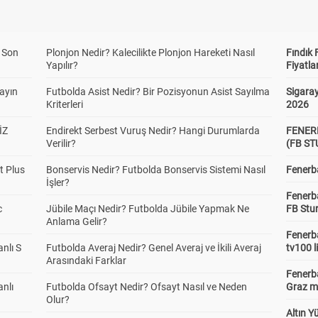
a Son
Plonjon Nedir? Kalecilikte Plonjon Hareketi Nasıl
Fındık 
Yapılır?
Fiyatla
yayın
Futbolda Asist Nedir? Bir Pozisyonun Asist Sayılma
Sigaray
Kriterleri
2026
İZ
Endirekt Serbest Vuruş Nedir? Hangi Durumlarda
FENER
Verilir?
(FB S
t Plus
Bonservis Nedir? Futbolda Bonservis Sistemi Nasıl
Fenerba
İşler?
Fenerb
c
Jübile Maçı Nedir? Futbolda Jübile Yapmak Ne
FB Stu
Anlama Gelir?
Fenerba
anlı S
Futbolda Averaj Nedir? Genel Averaj ve İkili Averaj
tv100 l
Arasındaki Farklar
Fenerba
anlı
Futbolda Ofsayt Nedir? Ofsayt Nasıl ve Neden
Graz ma
Olur?
Altın Y