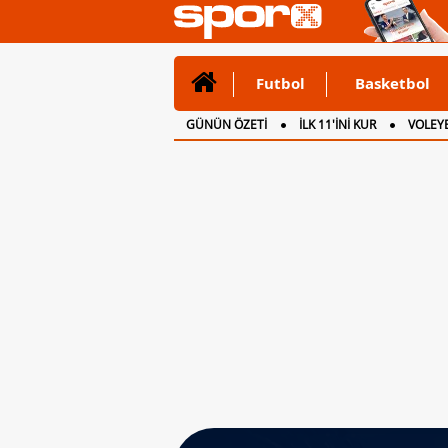
Futbol
Basketbol
GÜNÜN ÖZETİ
İLK 11'İNİ KUR
VOLEYB
CANLI ANLATIM
İNGİLTERE