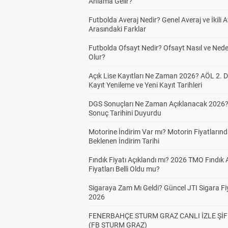
Anlama Gelir?
Futbolda Averaj Nedir? Genel Averaj ve İkili A
Arasındaki Farklar
Futbolda Ofsayt Nedir? Ofsayt Nasıl ve Ned
Olur?
Açık Lise Kayıtları Ne Zaman 2026? AÖL 2.
Kayıt Yenileme ve Yeni Kayıt Tarihleri
DGS Sonuçları Ne Zaman Açıklanacak 2026
Sonuç Tarihini Duyurdu
Motorine İndirim Var mı? Motorin Fiyatların
Beklenen İndirim Tarihi
Fındık Fiyatı Açıklandı mı? 2026 TMO Fındık 
Fiyatları Belli Oldu mu?
Sigaraya Zam Mı Geldi? Güncel JTI Sigara Fiy
2026
FENERBAHÇE STURM GRAZ CANLI İZLE ŞİF
(FB STURM GRAZ)