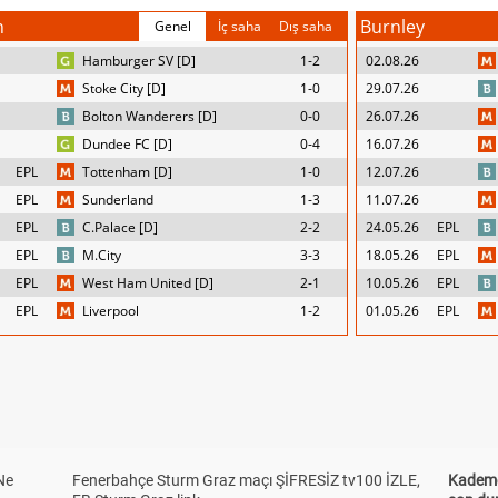
n
Burnley
Genel
İç saha
Dış saha
Hamburger SV [D]
1-2
02.08.26
Stoke City [D]
1-0
29.07.26
Bolton Wanderers [D]
0-0
26.07.26
Dundee FC [D]
0-4
16.07.26
EPL
Tottenham [D]
1-0
12.07.26
EPL
Sunderland
1-3
11.07.26
EPL
C.Palace [D]
2-2
24.05.26
EPL
EPL
M.City
3-3
18.05.26
EPL
EPL
West Ham United [D]
2-1
10.05.26
EPL
EPL
Liverpool
1-2
01.05.26
EPL
Ne
Fenerbahçe Sturm Graz maçı ŞİFRESİZ tv100 İZLE,
Kademel