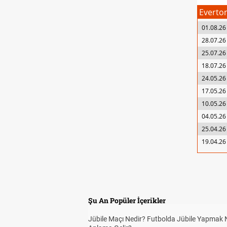
Everto
01.08.26
28.07.26
25.07.26
18.07.26
24.05.26
17.05.26
10.05.26
04.05.26
25.04.26
19.04.26
Şu An Popüler İçerikler
Jübile Maçı Nedir? Futbolda Jübile Yapmak 