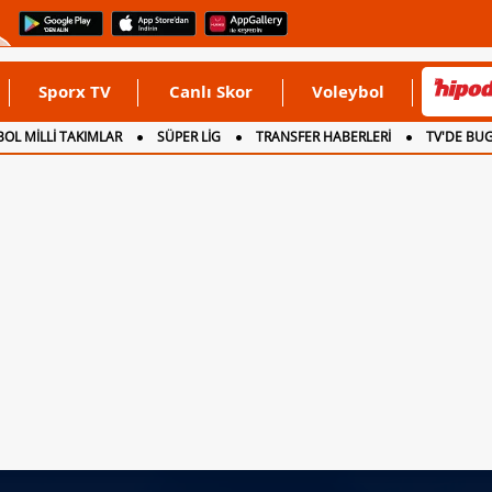
Sporx TV
Canlı Skor
Voleybol
OL MİLLİ TAKIMLAR
SÜPER LİG
TRANSFER HABERLERİ
TV'DE BU