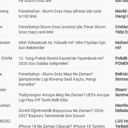
FB Sturm Graz link
son dur
veraj
Fenerbahçe - Sturm Graz maçı şifresiz izle canlı
Mevlid
tv100 linki
Hangi 
en
Fenerbahçe Sturm Graz ücretsiz izle, Fener Sturm
Cristia
Graz maçı canlı linki
Yıldız 
 Dönem
Altın Yükselecek mi, Yükselir mi? Altın Fiyatları İçin
Muhamm
Son Beklentiler
mi?
? ÖSYM
12. Yargı Paketi Resmî Gazete'de Yayımlandı mı?
Polisl
2026 Son Dakika Gelişmeleri
POMEM 
da
Fenerbahçe - Sturm Graz Maçı Ne Zaman?
Belirsi
Şampiyonlar Ligi Rövanşı Saat Kaçta, Hangi
Sonras
Kanalda?
Alım
Steam 
Trabzonspor Avrupa Maçı Ne Zaman? UEFA Avrupa
Summer 
Ligi Play-Off Tarihi Belli Oldu
atları
Manifes
Ücretli Öğretmenlik Başvurusu Ne Zaman? 2026-
İddiala
2027 Başvuru Takviminde Son Durum
RESİZ
LGS Yer
iPhone 18 Ne Zaman Çıkacak? iPhone 18 Tanıtım
Yerleş