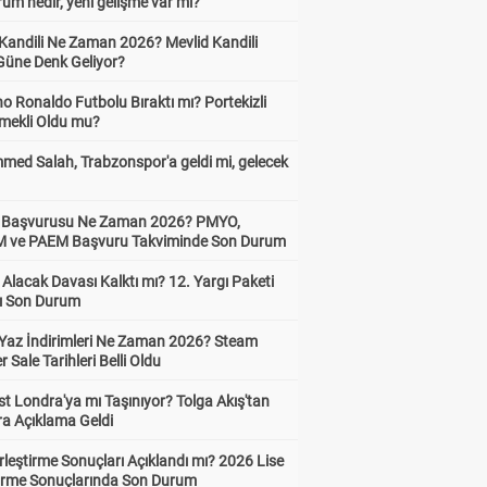
um nedir, yeni gelişme var mı?
 Kandili Ne Zaman 2026? Mevlid Kandili
Güne Denk Geliyor?
no Ronaldo Futbolu Bıraktı mı? Portekizli
Emekli Oldu mu?
ed Salah, Trabzonspor'a geldi mi, gelecek
ik Başvurusu Ne Zaman 2026? PMYO,
ve PAEM Başvuru Takviminde Son Durum
z Alacak Davası Kalktı mı? 12. Yargı Paketi
ı Son Durum
Yaz İndirimleri Ne Zaman 2026? Steam
Sale Tarihleri Belli Oldu
t Londra'ya mı Taşınıyor? Tolga Akış'tan
ra Açıklama Geldi
leştirme Sonuçları Açıklandı mı? 2026 Lise
tirme Sonuçlarında Son Durum