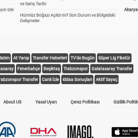
ve Satış Tarihi
yın izle
Akaryak
Hürmüz Boğazı Açıldı mı? Son Durum ve Bölgedeki
Gelişmeler
latım
At Yarışı
Transfer Haberleri
TV'de Bugün
Süper Lig Fikstür
tasaray
Fenerbahçe
Beşiktaş
Trabzonspor
Galatasaray Transfer
rabzonspor Transfer
Canlı İzle
iddaa Sonuçları
Aktif Sayaç
About US
Yasal Uyarı
Çerez Politikası
Gizlilik Politi