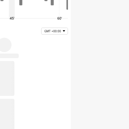
45'
60'
75'
GMT +00:00