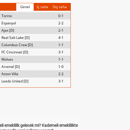
Genel
İç saha
Dış saha
Torino
0-1
Espanyol
2-2
Ajax [D]
2-1
Real Salt Lake [D]
4-1
Columbus Crew [D]
1-1
FC Cincinnati [D]
3-1
Wolves
1-1
Arsenal [D]
1-0
Aston Villa
2-2
Leeds United [D]
3-1
i emeklilik gelecek mi? Kademeli emeklilikte