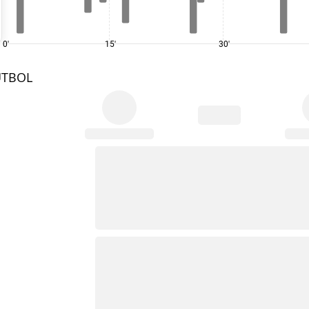
0'
15'
30'
UTBOL