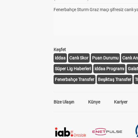
Fenerbahçe Sturm Graz maçı şifresiz canlı ya
Keşfet
iddaa
Canlı Skor
Puan Durumu
Canlı An
Süper Lig Haberleri
iddaa Programı
Gala
Fenerbahçe Transfer
Beşiktaş Transfer
T
Bize Ulaşın
Künye
Kariyer