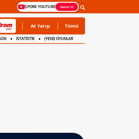
SPORX YOUTUBE
Abone Ol
At Yarışı
Tümü
GÜN
İSTATİSTİK
(YENİ) OYUNLAR