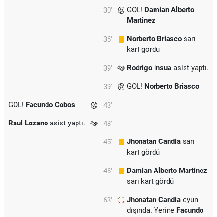
GOL!
Damian Alberto
30'
Martinez
Norberto Briasco
sarı
36'
kart gördü
Rodrigo Insua
asist yaptı.
39'
GOL!
Norberto Briasco
39'
GOL!
Facundo Cobos
43'
Raul Lozano
asist yaptı.
43'
Jhonatan Candia
sarı
45'
kart gördü
Damian Alberto Martinez
46'
sarı kart gördü
Jhonatan Candia
oyun
63'
dışında. Yerine
Facundo