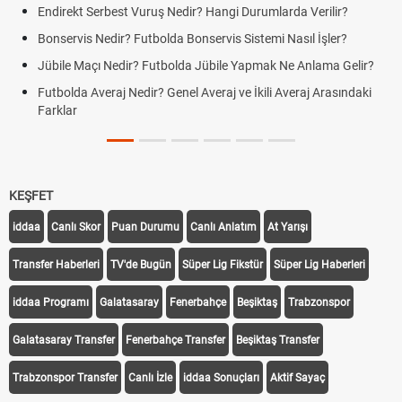
Endirekt Serbest Vuruş Nedir? Hangi Durumlarda Verilir?
Bonservis Nedir? Futbolda Bonservis Sistemi Nasıl İşler?
Jübile Maçı Nedir? Futbolda Jübile Yapmak Ne Anlama Gelir?
Futbolda Averaj Nedir? Genel Averaj ve İkili Averaj Arasındaki
Farklar
KEŞFET
iddaa
Canlı Skor
Puan Durumu
Canlı Anlatım
At Yarışı
Transfer Haberleri
TV'de Bugün
Süper Lig Fikstür
Süper Lig Haberleri
iddaa Programı
Galatasaray
Fenerbahçe
Beşiktaş
Trabzonspor
Galatasaray Transfer
Fenerbahçe Transfer
Beşiktaş Transfer
Trabzonspor Transfer
Canlı İzle
iddaa Sonuçları
Aktif Sayaç