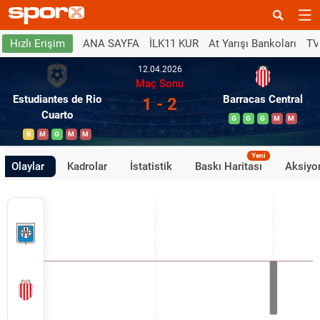
ANA SAYFA
İLK11 KUR
At Yarışı Bankoları
TV
Hızlı Erişim
12.04.2026
Maç Sonu
Estudiantes de Rio
Barracas Central
1 - 2
Cuarto
G
G
G
M
M
B
M
G
M
M
Yeni
Olaylar
Kadrolar
İstatistik
Baskı Haritası
Aksiyon