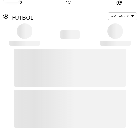
0'
15'
30'
FUTBOL
GMT +00:00