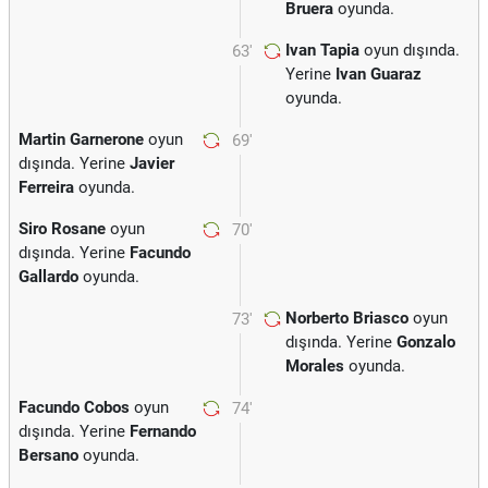
Bruera
oyunda.
Ivan Tapia
oyun dışında.
63'
Yerine
Ivan Guaraz
oyunda.
Martin Garnerone
oyun
69'
dışında. Yerine
Javier
Ferreira
oyunda.
Siro Rosane
oyun
70'
dışında. Yerine
Facundo
Gallardo
oyunda.
Norberto Briasco
oyun
73'
dışında. Yerine
Gonzalo
Morales
oyunda.
Facundo Cobos
oyun
74'
dışında. Yerine
Fernando
Bersano
oyunda.