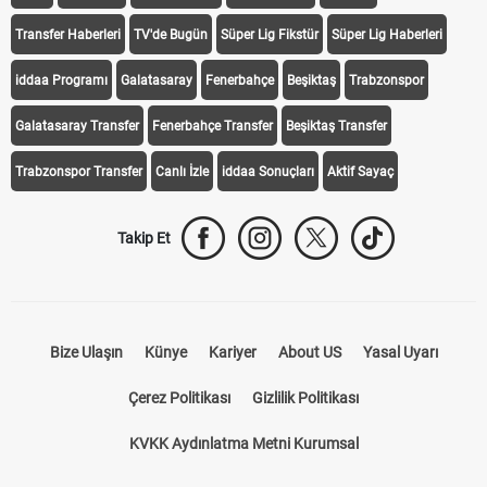
Transfer Haberleri
TV'de Bugün
Süper Lig Fikstür
Süper Lig Haberleri
iddaa Programı
Galatasaray
Fenerbahçe
Beşiktaş
Trabzonspor
Galatasaray Transfer
Fenerbahçe Transfer
Beşiktaş Transfer
Trabzonspor Transfer
Canlı İzle
iddaa Sonuçları
Aktif Sayaç
Takip Et
Bize Ulaşın
Künye
Kariyer
About US
Yasal Uyarı
Çerez Politikası
Gizlilik Politikası
KVKK Aydınlatma Metni Kurumsal