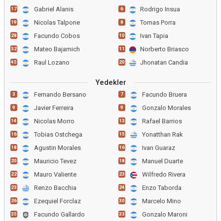
Gabriel Alanis
Rodrigo Insua
17
6
Nicolas Talpone
Tomas Porra
19
8
Facundo Cobos
Ivan Tapia
28
10
Mateo Bajamich
Norberto Briasco
32
11
Raul Lozano
Jhonatan Candia
45
20
Yedekler
Fernando Bersano
Facundo Bruera
3
7
Javier Ferreira
Gonzalo Morales
9
9
Nicolas Morro
Rafael Barrios
14
13
Tobias Ostchega
Yonatthan Rak
16
15
Agustin Morales
Ivan Guaraz
18
16
Mauricio Tevez
Manuel Duarte
20
18
Mauro Valiente
Wilfredo Rivera
22
23
Renzo Bacchia
Enzo Taborda
23
24
Ezequiel Forclaz
Marcelo Mino
26
30
Facundo Gallardo
Gonzalo Maroni
35
33