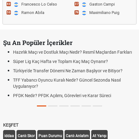
Francesco Lo Celso
Gaston Campi
40
37
Ramon Abila
Maximiliano Puig
50
79
Şu An Popüler İçerikler
Hazırlık Maçı ve Dostluk Maçı Nedir? Resmî Maçlardan Farkları
Süper Lig Kaç Hafta ve Toplam Kaç Maç Oynanır?
Türkiye'de Transfer Dönemi Ne Zaman Başlıyor ve Bitiyor?
TFF Yabancı Oyuncu Kuralı Nedir? Güncel Sezonda Nasıl
Uygulanıyor?
PFDK Nedir? PFDK Açılımı, Görevleri ve Karar Süreci
KEŞFET
iddaa
Canlı Skor
Puan Durumu
Canlı Anlatım
At Yarışı