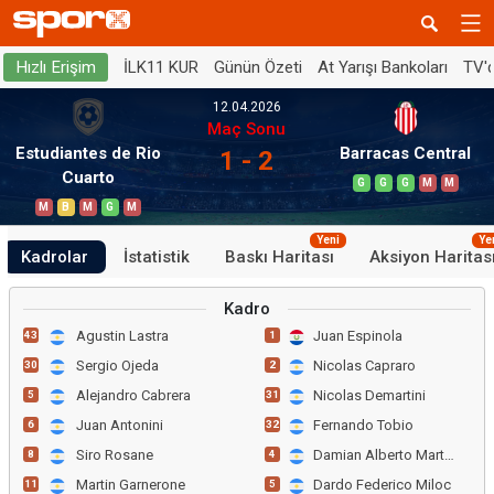
İLK11 KUR
Günün Özeti
At Yarışı Bankoları
TV'
Hızlı Erişim
12.04.2026
Maç Sonu
Estudiantes de Rio
Barracas Central
1 - 2
Cuarto
G
G
G
M
M
M
B
M
G
M
Yeni
Ye
Kadrolar
İstatistik
Baskı Haritası
Aksiyon Haritas
Kadro
Agustin Lastra
Juan Espinola
43
1
Sergio Ojeda
Nicolas Capraro
30
2
Alejandro Cabrera
Nicolas Demartini
5
31
Juan Antonini
Fernando Tobio
6
32
Siro Rosane
Damian Alberto Martinez
8
4
Martin Garnerone
Dardo Federico Miloc
11
5