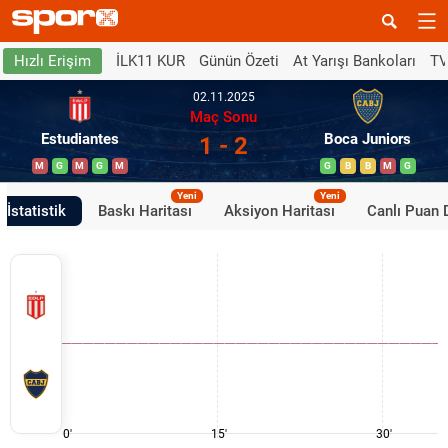
İLK11 KUR
Günün Özeti
At Yarışı Bankoları
TV
Hızlı Erişim
02.11.2025
Maç Sonu
Estudiantes
Boca Juniors
1 - 2
M
G
M
G
M
G
B
B
M
G
Yeni
Yeni
İstatistik
Baskı Haritası
Aksiyon Haritası
Canlı Puan
0'
15'
30'