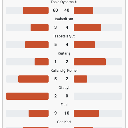
Topla Oynama %
60
40
İsabetli Şut
3
4
İsabetsiz Şut
5
4
Kurtarış
1
2
Kullandığı Korner
5
2
Ofsayt
2
0
Faul
9
10
Sarı Kart