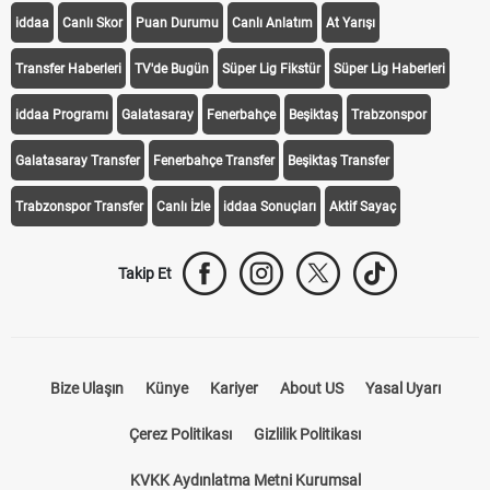
iddaa
Canlı Skor
Puan Durumu
Canlı Anlatım
At Yarışı
Transfer Haberleri
TV'de Bugün
Süper Lig Fikstür
Süper Lig Haberleri
iddaa Programı
Galatasaray
Fenerbahçe
Beşiktaş
Trabzonspor
Galatasaray Transfer
Fenerbahçe Transfer
Beşiktaş Transfer
Trabzonspor Transfer
Canlı İzle
iddaa Sonuçları
Aktif Sayaç
Takip Et
Bize Ulaşın
Künye
Kariyer
About US
Yasal Uyarı
Çerez Politikası
Gizlilik Politikası
KVKK Aydınlatma Metni Kurumsal