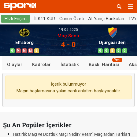
İLK11 KUR
Günün Özeti
At Yarışı Bankoları
TV'
Hızlı Erişim
19.05.2025
Maç Sonu
Elfsborg
Djurgaarden
4 - 0
G
M
M
M
B
G
G
B
G
G
Yeni
Olaylar
Kadrolar
İstatistik
Baskı Haritası
Aks
İçerik bulunmuyor
Maçın başlamasına yakın canlı anlatım başlayacaktır.
Şu An Popüler İçerikler
Hazırlık Maçı ve Dostluk Maçı Nedir? Resmî Maçlardan Farkları