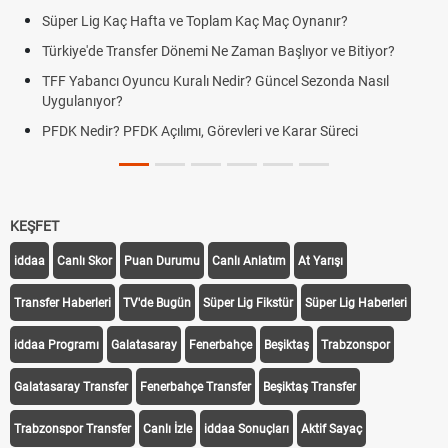
Süper Lig Kaç Hafta ve Toplam Kaç Maç Oynanır?
Türkiye'de Transfer Dönemi Ne Zaman Başlıyor ve Bitiyor?
TFF Yabancı Oyuncu Kuralı Nedir? Güncel Sezonda Nasıl
Uygulanıyor?
PFDK Nedir? PFDK Açılımı, Görevleri ve Karar Süreci
KEŞFET
iddaa
Canlı Skor
Puan Durumu
Canlı Anlatım
At Yarışı
Transfer Haberleri
TV'de Bugün
Süper Lig Fikstür
Süper Lig Haberleri
iddaa Programı
Galatasaray
Fenerbahçe
Beşiktaş
Trabzonspor
Galatasaray Transfer
Fenerbahçe Transfer
Beşiktaş Transfer
Trabzonspor Transfer
Canlı İzle
iddaa Sonuçları
Aktif Sayaç