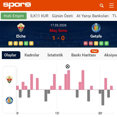
İLK11 KUR
Günün Özeti
At Yarışı Bankoları
TV
Hızlı Erişim
17.05.2026
Maç Sonu
Elche
Getafe
1 - 0
B
B
B
G
B
M
M
B
G
G
Yeni
Olaylar
Kadrolar
İstatistik
Baskı Haritası
Aksiyon
0'
15'
30'