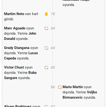
oyunda.
Martim Neto
sarı kart
78'
gördü
Marc Aguado
oyun
84'
dışında. Yerine
John
Donald
oyunda.
Grady Diangana
oyun
84'
dışında. Yerine
Lucas
Cepeda
oyunda.
Victor Chust
oyun
85'
dışında. Yerine
Buba
Sangare
oyunda.
Mario Martin
oyun
86'
dışında. Yerine
Veljko
Birmancevic
oyunda.
Alvaro Rodriguez
oyun
87'