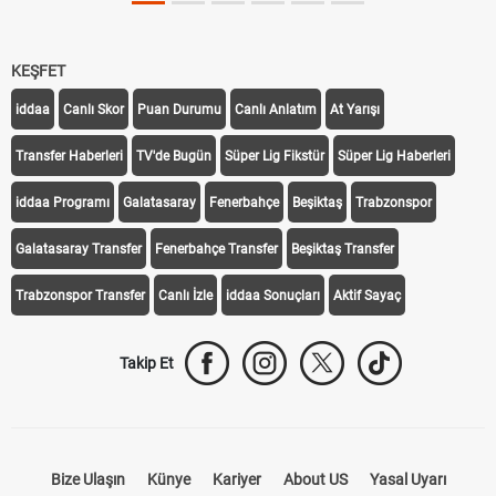
KEŞFET
iddaa
Canlı Skor
Puan Durumu
Canlı Anlatım
At Yarışı
Transfer Haberleri
TV'de Bugün
Süper Lig Fikstür
Süper Lig Haberleri
iddaa Programı
Galatasaray
Fenerbahçe
Beşiktaş
Trabzonspor
Galatasaray Transfer
Fenerbahçe Transfer
Beşiktaş Transfer
Trabzonspor Transfer
Canlı İzle
iddaa Sonuçları
Aktif Sayaç
Takip Et
Bize Ulaşın
Künye
Kariyer
About US
Yasal Uyarı