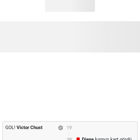
GOL!
Victor Chust
19'
Djene
kırmızı kart gördü.
39'