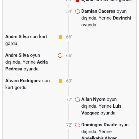
Damian Caceres
oyun
54'
dışında. Yerine
Davinchi
oyunda.
Andre Silva
sarı kart
66'
gördü
Andre Silva
oyun
66'
dışında. Yerine
Adria
Pedrosa
oyunda.
Alvaro Rodriguez
sarı
69'
kart gördü
Allan Nyom
oyun
72'
dışında. Yerine
Luis
Vazquez
oyunda.
Domingos Duarte
oyun
72'
dışında. Yerine
Abdelkabir Abqar